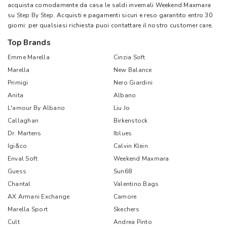
acquista comodamente da casa le saldi invernali Weekend Maxmara
su
Step By Step
. Acquisti e pagamenti sicuri e reso garantito entro 30
giorni: per qualsiasi richiesta puoi contattare il nostro customer care.
Top Brands
Emme Marella
Cinzia Soft
Marella
New Balance
Primigi
Nero Giardini
Anita
Albano
L'amour By Albano
Liu Jo
Callaghan
Birkenstock
Dr. Martens
Iblues
Igi&co
Calvin Klein
Enval Soft
Weekend Maxmara
Guess
Sun68
Chantal
Valentino Bags
AX Armani Exchange
Camore
Marella Sport
Skechers
Cult
Andrea Pinto