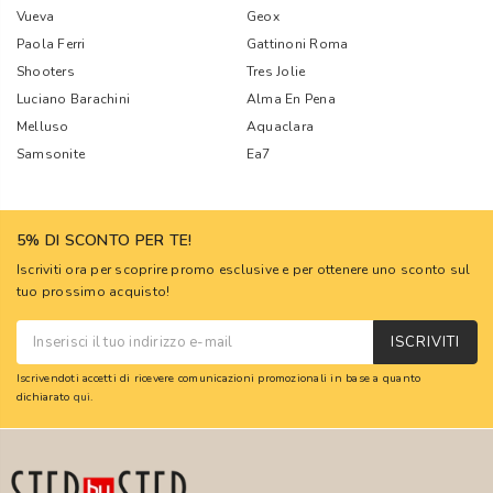
Vueva
Geox
Paola Ferri
Gattinoni Roma
Shooters
Tres Jolie
Luciano Barachini
Alma En Pena
Melluso
Aquaclara
Samsonite
Ea7
5% DI SCONTO PER TE!
Iscriviti ora per scoprire promo esclusive e per ottenere uno sconto sul
tuo prossimo acquisto!
ISCRIVITI
Iscrivendoti accetti di ricevere comunicazioni promozionali in base a quanto
dichiarato
qui
.