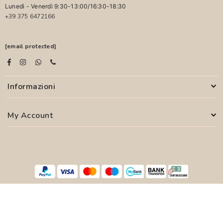
Lunedì - Venerdì 9:30-13:00/16:30-18:30
+39 375 6472166
[email protected]
Informazioni
My Account
© 2026 PASCALI S.R.L. - P.I. 04850000755
WEB AGENCY
SYFER