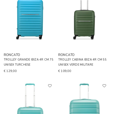
RONCATO
RONCATO
TROLLEY GRANDE IBIZA 4R CM 75
TROLLEY CABINA IBIZA 4R CM 55
UNISEX TURCHESE
UNISEX VERDE MILITARE
€ 129,00
€ 109,00