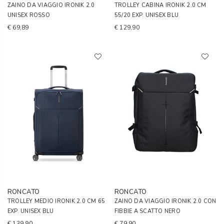
ZAINO DA VIAGGIO IRONIK 2.0
TROLLEY CABINA IRONIK 2.0 CM
UNISEX ROSSO
55/20 EXP. UNISEX BLU
€ 69,89
€ 129,90
RONCATO
RONCATO
TROLLEY MEDIO IRONIK 2.0 CM 65
ZAINO DA VIAGGIO IRONIK 2.0 CON
EXP. UNISEX BLU
FIBBIE A SCATTO NERO
€ 139,90
€ 79,90