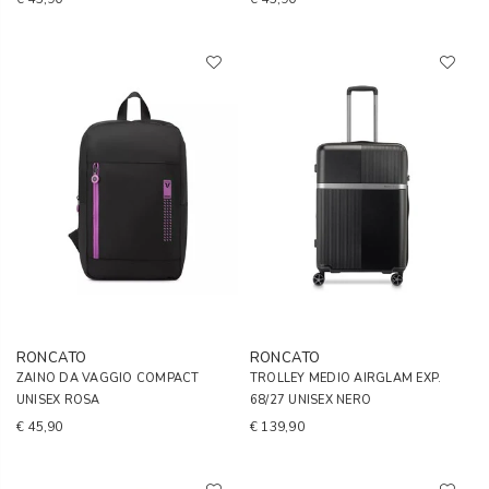
RONCATO
RONCATO
ZAINO DA VAGGIO COMPACT
TROLLEY MEDIO AIRGLAM EXP.
UNISEX ROSA
68/27 UNISEX NERO
€ 45,90
€ 139,90