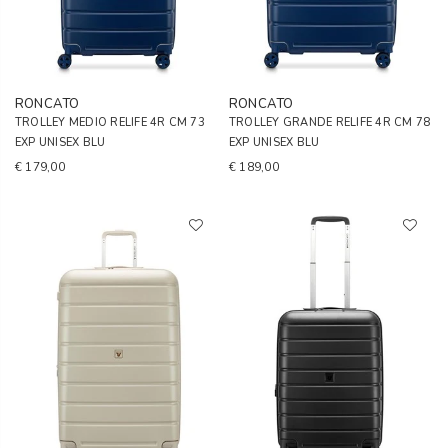
RONCATO
RONCATO
TROLLEY MEDIO RELIFE 4R CM 73
TROLLEY GRANDE RELIFE 4R CM 78
EXP UNISEX BLU
EXP UNISEX BLU
€ 179,00
€ 189,00