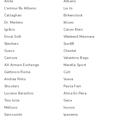
Anita
Albano
L'amour By Albano
Liu Jo
Callaghan
Birkenstock
Dr. Martens
Iblues
Igi&co
Calvin Klein
Enval Soft
Weekend Maxmara
Skechers
Sun68
Guess
Chantal
Camore
Valentino Bags
AX Armani Exchange
Marella Sport
Gattinoni Roma
Cult
Andrea Pinto
Vueva
Shooters
Paola Ferri
Luciano Barachini
Alma En Pena
Tres Jolie
Geox
Melluso
Inuovo
Samsonite
Ipanema