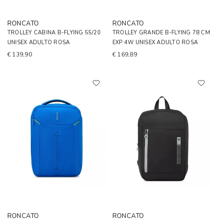
RONCATO
RONCATO
TROLLEY CABINA B-FLYING 55/20
TROLLEY GRANDE B-FLYING 78 CM
UNISEX ADULTO ROSA
EXP 4W UNISEX ADULTO ROSA
€ 139,90
€ 169,89
RONCATO
RONCATO