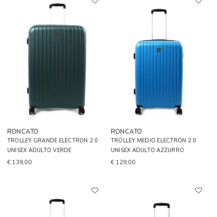
RONCATO
RONCATO
TROLLEY GRANDE ELECTRON 2.0
TROLLEY MEDIO ELECTRON 2.0
UNISEX ADULTO VERDE
UNISEX ADULTO AZZURRO
€ 139,00
€ 129,00