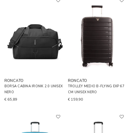
RONCATO
RONCATO
BORSA CABINA IRONIK 2.0 UNISEX
TROLLEY MEDIO B-FLYING EXP 67
NERO
CM UNISEX NERO
€ 65,89
€ 159,90