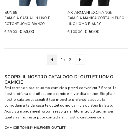
SUN68
AX ARMANI EXCHANGE
CAMICIA CASUAL IN LINO E
CAMICIA MANICA CORTA IN PURO
COTONE UOMO BIANCO
LINO UOMO BIANCO
€ 53,00
€ 50,00
€ 89,00
€ 100,00
1 di 2
SCOPRI IL NOSTRO CATALOGO DI OUTLET UOMO
CAMICIE
Stai cercando outlet uomo camicie a prezzi convenienti? Scopri la
nostra offerta di outlet uomo camicie in vendita online. Sfoglia il
nostro catalogo, scegli il tuo modello preferito e acquista
comodamente da casa le outlet uomo camicie su
Step By Step
.
Acquisti e pagamenti sicuri e reso garantito entro 30 giorni: per
qualsiasi richiesta puoi contattare il nostro customer care.
CAMICIE TOMMY HILFIGER OUTLET