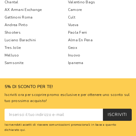
Chantal
Valentino Bags
AX Armani Exchange
Camore
Gattinoni Roma
Cult
Andrea Pinto
Vueva
Shooters
Paola Ferri
Luciano Barachini
Alma En Pena
Tres Jolie
Geox
Melluso
Inuovo
Samsonite
Ipanema
5% DI SCONTO PER TE!
Iscriviti ora per scoprire promo esclusive e per ottenere uno sconto sul
tuo prossimo acquisto!
ISCRIVITI
Iscrivendoti accetti di ricevere comunicazioni promozionali in base a quanto
dichiarato
qui
.