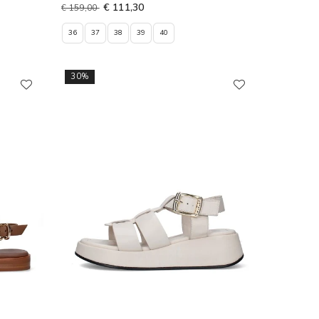
€ 111,30
€ 159,00
36
37
38
39
40
30%