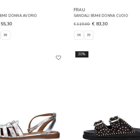
FRAU
86M0 DONNA AVORIO
SANDALI 85M6 DONNA CUOIO
 55,30
€ 83,30
€ 119,00
38
36
39
30%