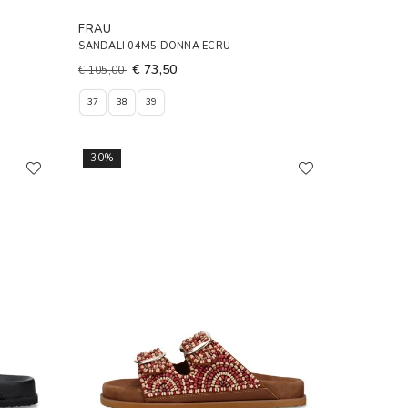
FRAU
SANDALI 04M5 DONNA ECRU
€ 73,50
€ 105,00
37
38
39
30%