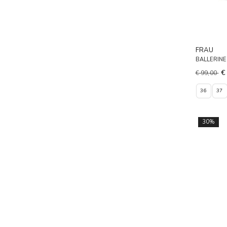
FRAU
BALLERIN
€
€ 99,00
36
37
30%