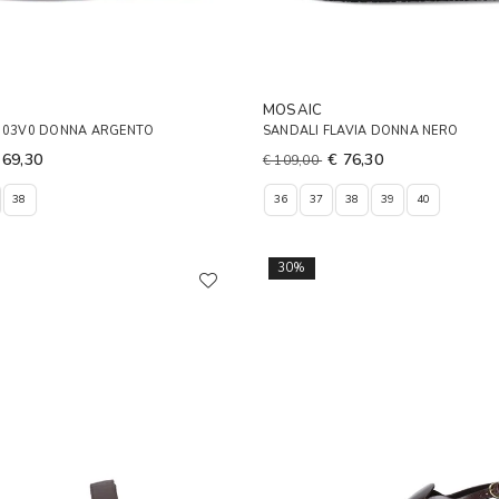
MOSAIC
E 03V0 DONNA ARGENTO
SANDALI FLAVIA DONNA NERO
 69,30
€ 76,30
€ 109,00
38
36
37
38
39
40
30%