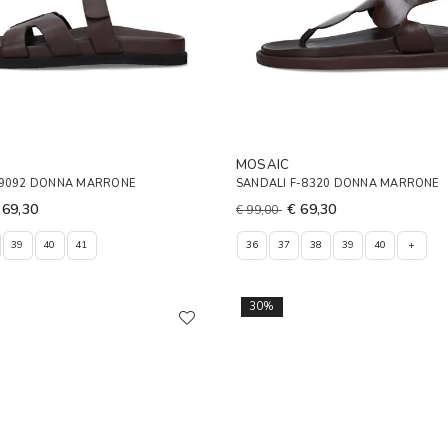
MOSAIC
F9092 DONNA MARRONE
SANDALI F-8320 DONNA MARRONE
 69,30
€ 69,30
€ 99,00
39
40
41
36
37
38
39
40
+
30%