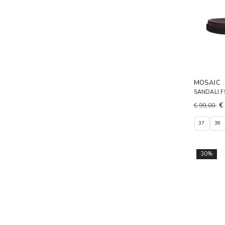
MOSAIC
SANDALI 
€
€ 99,00
37
38
30%