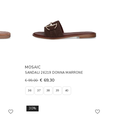
MOSAIC
SANDALI 26219 DONNA MARRONE
€ 69,30
€ 99,00
36
37
38
39
40
30%