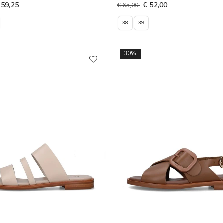
 59,25
€ 52,00
€ 65,00
38
39
30%