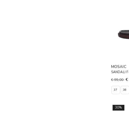
MOSAIC
SANDALI 
€
€ 99,00
37
38
30%