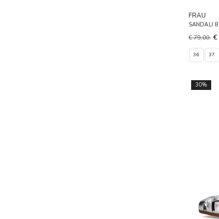
FRAU
SANDALI 
€
€ 79,00
36
37
30%