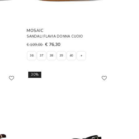
MOSAIC
SANDALI FLAVIA DONNA CUOIO
€ 76,30
€ 109,00
36
37
38
39
40
+
30%