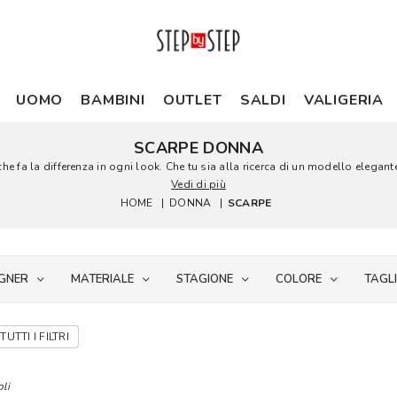
UOMO
BAMBINI
OUTLET
SALDI
VALIGERIA
SCARPE DONNA
e fa la differenza in ogni look. Che tu sia alla ricerca di un modello elegante
Vedi di più
HOME
|
DONNA
|
SCARPE
GNER
MATERIALE
STAGIONE
COLORE
TAGL
TUTTI I FILTRI
oli