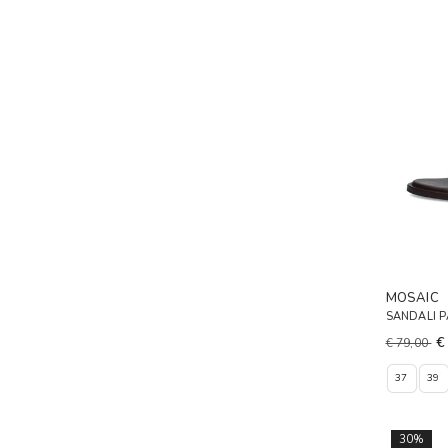
MOSAIC
SANDALI 
€
€ 79,00
37
39
30%