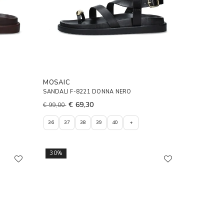
MOSAIC
SANDALI F-8221 DONNA NERO
€ 69,30
€ 99,00
36
37
38
39
40
+
30%