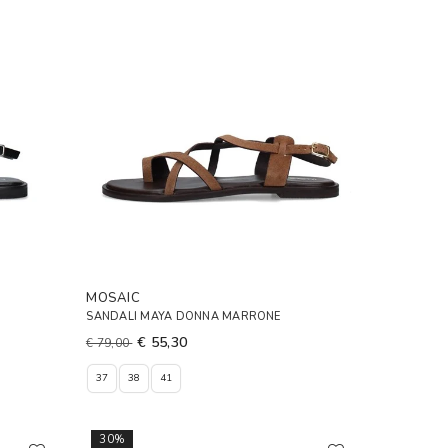
MOSAIC
SANDALI MAYA DONNA MARRONE
€ 55,30
€ 79,00
37
38
41
30%