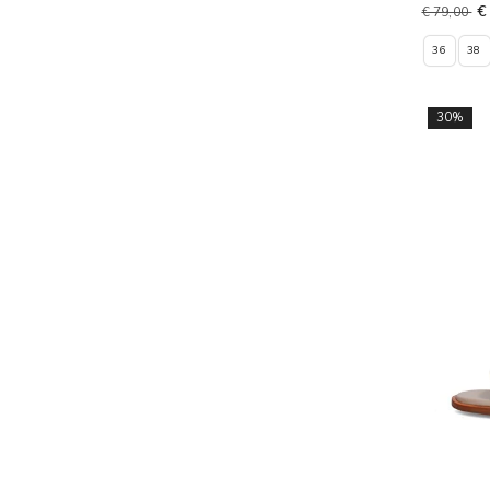
€
€ 79,00
36
38
30%