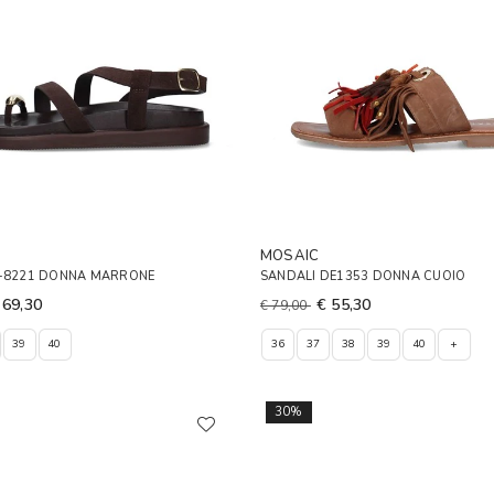
MOSAIC
F-8221 DONNA MARRONE
SANDALI DE1353 DONNA CUOIO
 69,30
€ 55,30
€ 79,00
39
40
36
37
38
39
40
+
30%