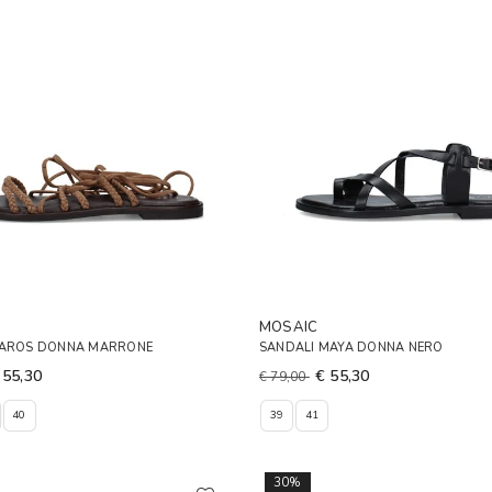
MOSAIC
PAROS DONNA MARRONE
SANDALI MAYA DONNA NERO
 55,30
€ 55,30
€ 79,00
40
39
41
30%