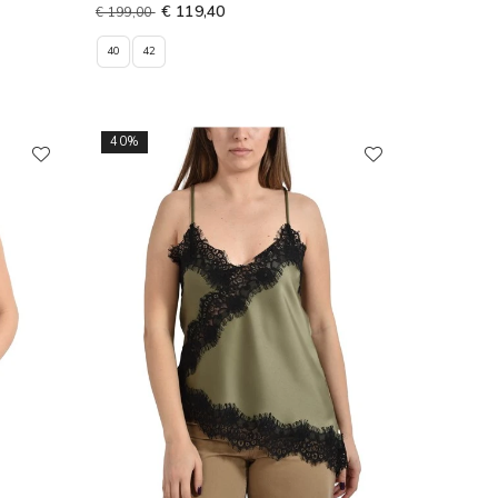
€ 119,40
€ 199,00
40
42
40%