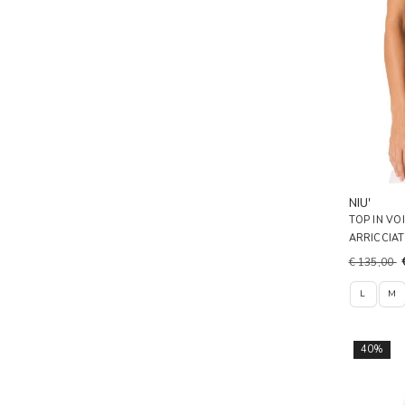
NIU'
TOP IN VO
ARRICCIA
€ 135,00
L
M
40%