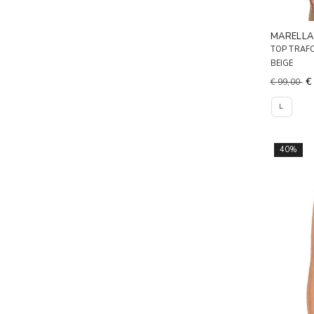
MARELL
TOP TRAF
BEIGE
€
€ 99,00
L
40%