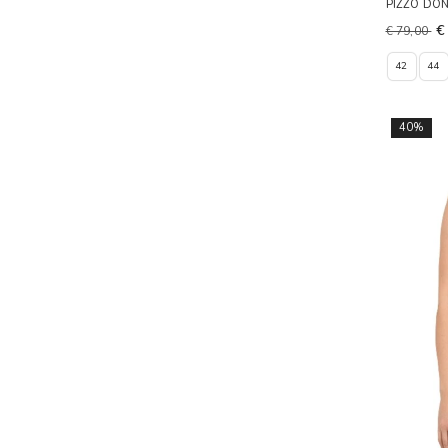
PIZZO DO
ACCESSORI
€
€ 79,00
BORSE
42
44
SCARPE
40%