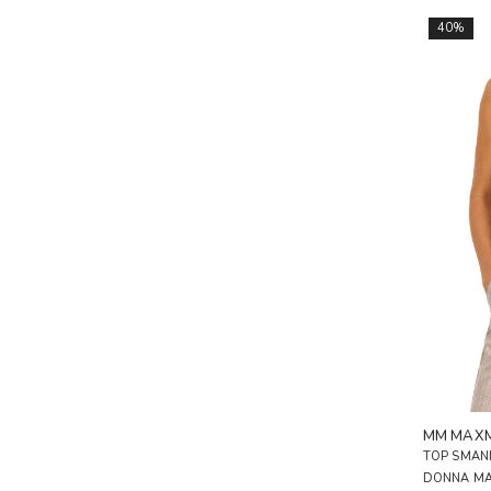
40%
MM MAX
TOP SMANI
DONNA M