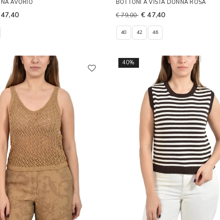
NNA AVORIO
BOTTONI A VISTA DONNA ROSA
 47,40
€ 47,40
€ 79,00
40
42
46
40%