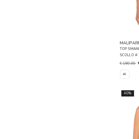
MALIPAR
TOP SMANI
SCOLLO A
€ 180,00
40
40%