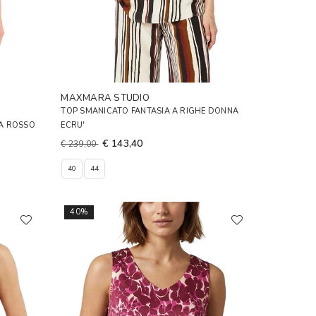
MAXMARA STUDIO
TOP SMANICATO FANTASIA A RIGHE DONNA
NA ROSSO
ECRU'
€ 143,40
€ 239,00
40
44
40%