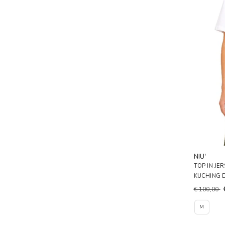
NIU'
TOP IN JE
KUCHING 
€ 100,00
M