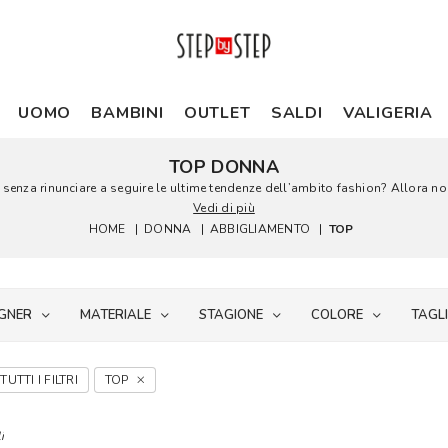
UOMO
BAMBINI
OUTLET
SALDI
VALIGERIA
TOP DONNA
à, senza rinunciare a seguire le ultime tendenze dell’ambito fashion? Allora no
Vedi di più
HOME
|
DONNA
|
ABBIGLIAMENTO
|
TOP
GNER
MATERIALE
STAGIONE
COLORE
TAGL
TUTTI I FILTRI
TOP
i