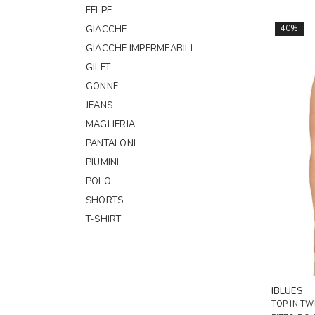
FELPE
GIACCHE
40%
GIACCHE IMPERMEABILI
GILET
GONNE
JEANS
MAGLIERIA
PANTALONI
PIUMINI
POLO
SHORTS
T-SHIRT
TOP
TRENCH
IBLUES
TUTE
TOP IN TW
VESTITI