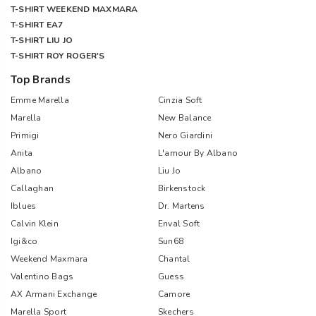
T-SHIRT WEEKEND MAXMARA
T-SHIRT EA7
T-SHIRT LIU JO
T-SHIRT ROY ROGER'S
Top Brands
Emme Marella
Cinzia Soft
Marella
New Balance
Primigi
Nero Giardini
Anita
L'amour By Albano
Albano
Liu Jo
Callaghan
Birkenstock
Iblues
Dr. Martens
Calvin Klein
Enval Soft
Igi&co
Sun68
Weekend Maxmara
Chantal
Valentino Bags
Guess
AX Armani Exchange
Camore
Marella Sport
Skechers