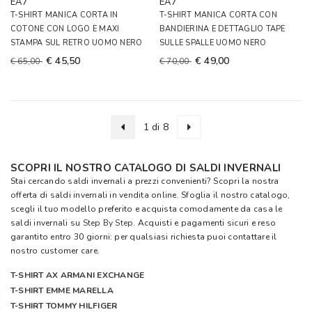
EA7
EA7
T-SHIRT MANICA CORTA IN
T-SHIRT MANICA CORTA CON
COTONE CON LOGO E MAXI
BANDIERINA E DETTAGLIO TAPE
STAMPA SUL RETRO UOMO NERO
SULLE SPALLE UOMO NERO
€ 45,50
€ 49,00
€ 65,00
€ 70,00
1 di 8
SCOPRI IL NOSTRO CATALOGO DI SALDI INVERNALI
Stai cercando saldi invernali a prezzi convenienti? Scopri la nostra
offerta di saldi invernali in vendita online. Sfoglia il nostro catalogo,
scegli il tuo modello preferito e acquista comodamente da casa le
saldi invernali su
Step By Step
. Acquisti e pagamenti sicuri e reso
garantito entro 30 giorni: per qualsiasi richiesta puoi contattare il
nostro customer care.
T-SHIRT AX ARMANI EXCHANGE
T-SHIRT EMME MARELLA
T-SHIRT TOMMY HILFIGER