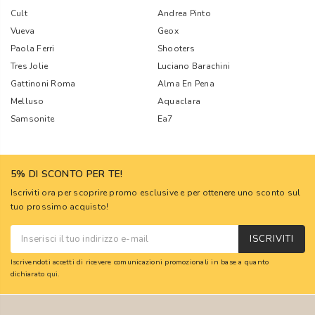
Cult
Andrea Pinto
Vueva
Geox
Paola Ferri
Shooters
Tres Jolie
Luciano Barachini
Gattinoni Roma
Alma En Pena
Melluso
Aquaclara
Samsonite
Ea7
5% DI SCONTO PER TE!
Iscriviti ora per scoprire promo esclusive e per ottenere uno sconto sul
tuo prossimo acquisto!
ISCRIVITI
Iscrivendoti accetti di ricevere comunicazioni promozionali in base a quanto
dichiarato
qui
.