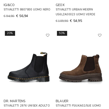
IGI&CO
GEOX
STIVALETTI 8607800 UOMO NERO
STIVALETTI URBAN MEIERN
U56LZA00023 UOMO VERDE
€ 56,94
€ 94,90
€ 54,95
€ 109,90
20%
50%
DR. MARTENS
BLAUER
STIVALETTI 2976 UNISEX ADULTO
STIVALETTI F5IUKA02/SUE UOMO