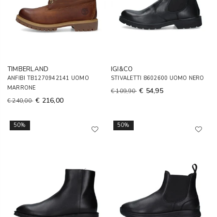
TIMBERLAND
IGI&CO
ANFIBI TB1270942141 UOMO
STIVALETTI 8602600 UOMO NERO
MARRONE
€ 54,95
€ 109,90
€ 216,00
€ 240,00
50%
50%