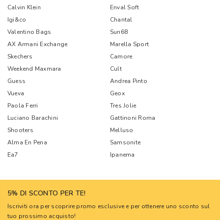
Calvin Klein
Enval Soft
Igi&co
Chantal
Valentino Bags
Sun68
AX Armani Exchange
Marella Sport
Skechers
Camore
Weekend Maxmara
Cult
Guess
Andrea Pinto
Vueva
Geox
Paola Ferri
Tres Jolie
Luciano Barachini
Gattinoni Roma
Shooters
Melluso
Alma En Pena
Samsonite
Ea7
Ipanema
5% DI SCONTO PER TE!
Iscriviti ora per scoprire promo esclusive e per ottenere uno sconto sul
tuo prossimo acquisto!