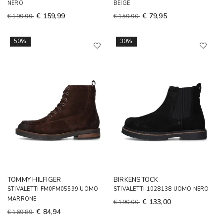
NERO
BEIGE
€ 159,99
€ 79,95
€ 199,99
€ 159,90
50%
30%
TOMMY HILFIGER
BIRKENSTOCK
STIVALETTI FM0FM05599 UOMO
STIVALETTI 1028138 UOMO NERO
MARRONE
€ 133,00
€ 190,00
€ 84,94
€ 169,89