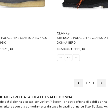
CLARKS
 POLACCHINE CLARKS ORIGINALS
STRINGATE POLACCHINE CLARKS OR
IGIO
DONNA NERO
€ 125,30
€ 111,30
€ 159,00
36
37
40
1 di 1
 IL NOSTRO CATALOGO DI SALDI DONNA
do saldi donna a prezzi convenienti? Scopri la nostra offerta di saldi donna i
referito e acquista comodamente da casa le saldi donna su
Step By Step
. Ac