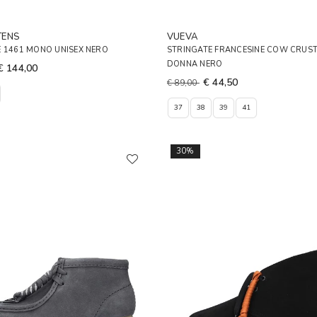
TENS
VUEVA
E 1461 MONO UNISEX NERO
STRINGATE FRANCESINE COW CRUST 
DONNA NERO
€ 144,00
€ 44,50
€ 89,00
37
38
39
41
30%