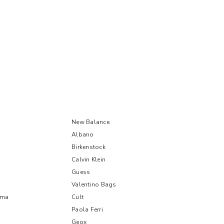
New Balance
Albano
Birkenstock
Calvin Klein
Guess
Valentino Bags
oma
Cult
Paola Ferri
Geox