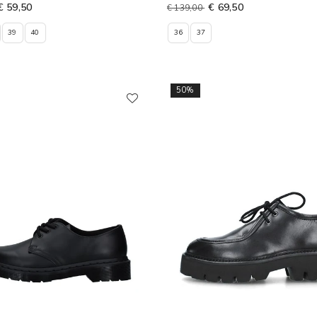
€ 59,50
€ 69,50
€ 139,00
39
40
36
37
50%