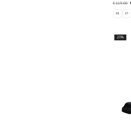
€ 119,00
36
37
20%