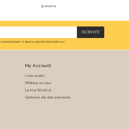
Ipanema
ISCRIVITI
oni promozionali in base a quanto dichiarato
qui
.
My Account
I miei ordini
Effettua un reso
La mia Wishlist
Gestione dei dati personali