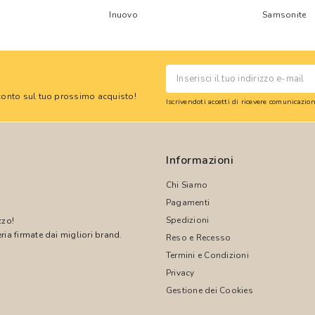
Inuovo
Samsonite
 sconto sul tuo prossimo acquisto!
Iscrivendoti accetti di ricevere comunicazi
Informazioni
Chi Siamo
Pagamenti
Spedizioni
zzo!
ria firmate dai migliori brand.
Reso e Recesso
Termini e Condizioni
!
Privacy
Gestione dei Cookies