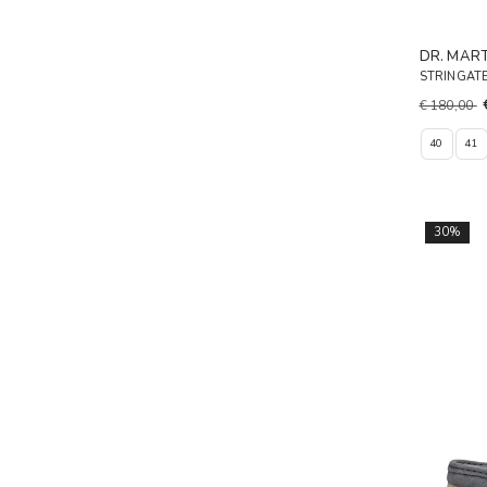
DR. MAR
STRINGAT
€ 180,00
40
41
30%