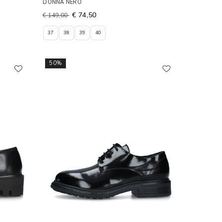
DONNA NERO
€ 74,50
€ 149,00
37
38
39
40
50%