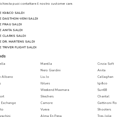
richiesta puoi contattare il nostro customer care.
E IGI&CO SALDI
E DASTHON-VENI SALDI
E FRAU SALDI
E ANITA SALDI
E CLARKS SALDI
E DR. MARTENS SALDI
E TRIVER FLIGHT SALDI
nds
lla
Marella
Cinzia Soft
Nero Giardini
Anita
y Albano
Liu Jo
Callaghan
s
Iblues
Igi&co
Weekend Maxmara
Sun68
ort
Skechers
Chantal
 Exchange
Camore
Gattinoni R
nto
Vueva
Shooters
rachini
Alma En Pena
Tres Jolie