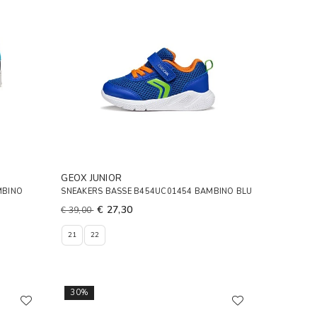
GEOX JUNIOR
MBINO
SNEAKERS BASSE B454UC01454 BAMBINO BLU
€ 27,30
€ 39,00
21
22
30%