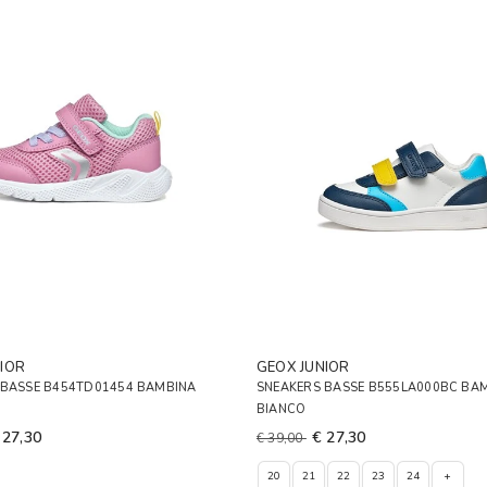
IOR
GEOX JUNIOR
 BASSE B454TD01454 BAMBINA
SNEAKERS BASSE B555LA000BC BA
BIANCO
 27,30
€ 27,30
€ 39,00
20
21
22
23
24
+