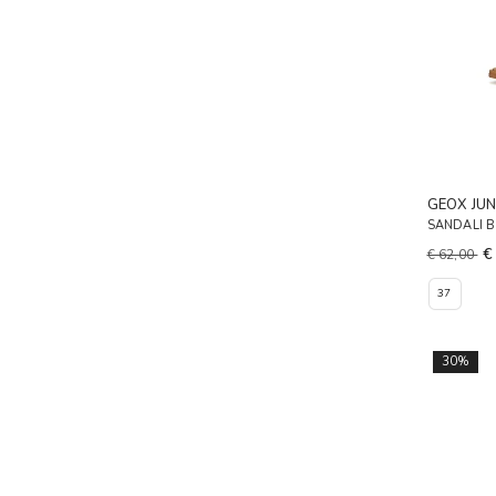
GEOX JUN
SANDALI B
€
€ 62,00
37
30%