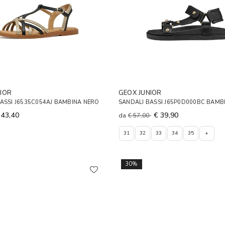
IOR
GEOX JUNIOR
ASSI J6535C054AJ BAMBINA NERO
SANDALI BASSI J65P0D000BC BAMB
 43,40
€ 39,90
da
€ 57,00
31
32
33
34
35
+
30%