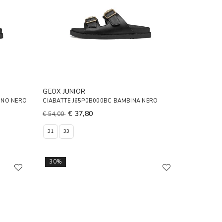
GEOX JUNIOR
INO NERO
CIABATTE J65P0B000BC BAMBINA NERO
€ 37,80
€ 54,00
31
33
30%