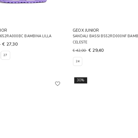
IOR
GEOX JUNIOR
B652RA000BC BAMBINA LILLA
SANDALI BASSI B552RD000NF BAMB
CELESTE
€ 27,30
0
€ 29,40
€ 42,00
27
24
30%