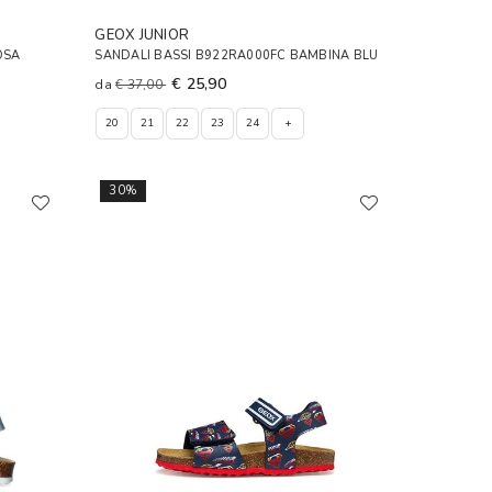
GEOX JUNIOR
OSA
SANDALI BASSI B922RA000FC BAMBINA BLU
€ 25,90
da
€ 37,00
20
21
22
23
24
+
30%