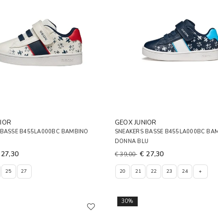
IOR
GEOX JUNIOR
 BASSE B455LA000BC BAMBINO
SNEAKERS BASSE B455LA000BC BA
DONNA BLU
 27,30
€ 27,30
€ 39,00
25
27
20
21
22
23
24
+
30%