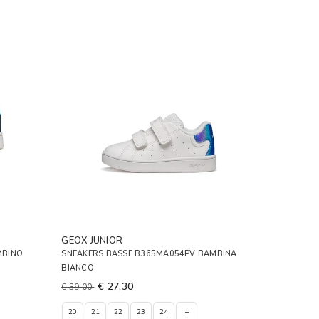
GEOX JUNIOR
MBINO
SNEAKERS BASSE B365MA054PV BAMBINA
BIANCO
€ 27,30
€ 39,00
20
21
22
23
24
+