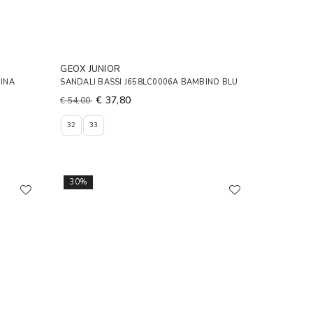
GEOX JUNIOR
INA
SANDALI BASSI J658LC0006A BAMBINO BLU
€ 37,80
€ 54,00
32
33
30%