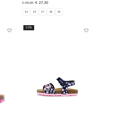
€ 27,30
€ 39,00
24
25
27
28
30
30%