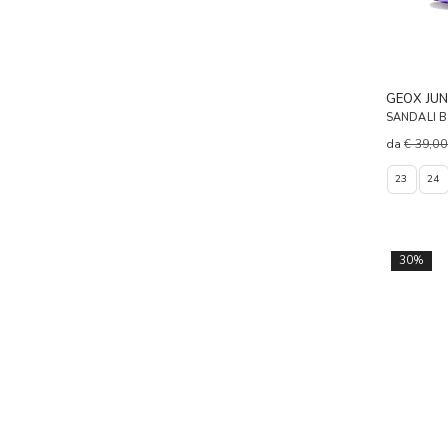
GEOX JUN
SANDALI 
da
€ 39,0
23
24
30%