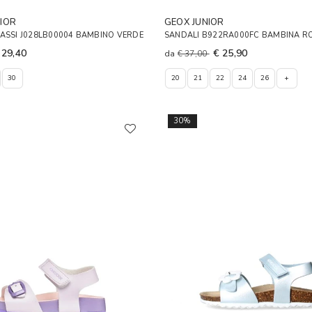
IOR
GEOX JUNIOR
ASSI J028LB00004 BAMBINO VERDE
SANDALI B922RA000FC BAMBINA R
 29,40
€ 25,90
da
€ 37,00
30
20
21
22
24
26
+
30%