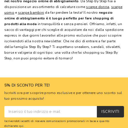
nel nostro negozio online di abbigliamento
. Da Step By Step hai a
disposizione un assortimento di calzature come
scarpe donna
,
scarpe
uomo
e
scarpe bambini
da far perdere la testa! Il nostro
negozio
online di abbigliamento è il luogo perfetto per fare shopping di
prodotti alla moda
in tranquillità e senza pensieri. Offriamo, infatti, un
sacco di vantaggi per chi sceglie di acquistare da noi: dalla spedizione
express in due giorni lavorativi alle promo esclusive che puoi scoprire
iscrivendoti alla nostra newsletter. Che ne dici di entrare a far parte
della famiglia Step By Step? Ti aspettano sneakers, sandali, stivaletti,
borse e valigeria di ogni tipo: una volta che fai shopping su Step By
Step, non puoi proprio evitare di tornarci!
5% DI SCONTO PER TE!
Iscriviti ora per scoprire promo esclusive e per ottenere uno sconto sul
tuo prossimo acquisto!
ISCRIVITI
Iscrivendoti accetti di ricevere comunicazioni promozionali in base a quanto
dichiarato
qui
.