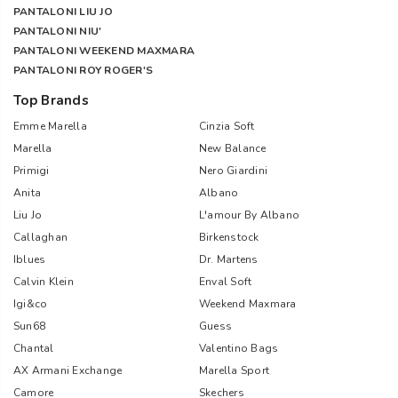
PANTALONI LIU JO
PANTALONI NIU'
PANTALONI WEEKEND MAXMARA
PANTALONI ROY ROGER'S
Top Brands
Emme Marella
Cinzia Soft
Marella
New Balance
Primigi
Nero Giardini
Anita
Albano
Liu Jo
L'amour By Albano
Callaghan
Birkenstock
Iblues
Dr. Martens
Calvin Klein
Enval Soft
Igi&co
Weekend Maxmara
Sun68
Guess
Chantal
Valentino Bags
AX Armani Exchange
Marella Sport
Camore
Skechers