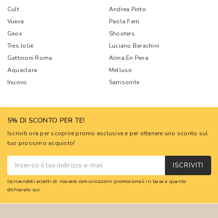
Cult
Andrea Pinto
Vueva
Paola Ferri
Geox
Shooters
Tres Jolie
Luciano Barachini
Gattinoni Roma
Alma En Pena
Aquaclara
Melluso
Inuovo
Samsonite
5% DI SCONTO PER TE!
Iscriviti ora per scoprire promo esclusive e per ottenere uno sconto sul
tuo prossimo acquisto!
ISCRIVITI
Iscrivendoti accetti di ricevere comunicazioni promozionali in base a quanto
dichiarato
qui
.