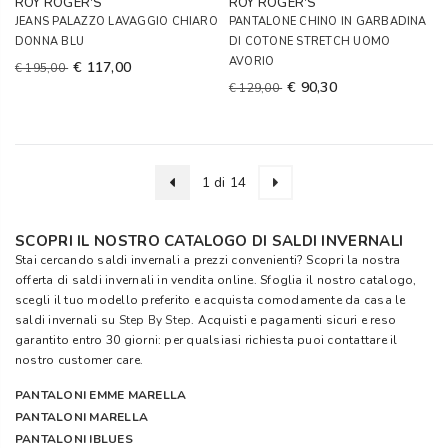
ROY ROGER'S
ROY ROGER'S
JEANS PALAZZO LAVAGGIO CHIARO
PANTALONE CHINO IN GARBADINA
DONNA BLU
DI COTONE STRETCH UOMO
AVORIO
€ 117,00
€ 195,00
€ 90,30
€ 129,00
1 di 14
SCOPRI IL NOSTRO CATALOGO DI SALDI INVERNALI
Stai cercando saldi invernali a prezzi convenienti? Scopri la nostra
offerta di saldi invernali in vendita online. Sfoglia il nostro catalogo,
scegli il tuo modello preferito e acquista comodamente da casa le
saldi invernali su
Step By Step
. Acquisti e pagamenti sicuri e reso
garantito entro 30 giorni: per qualsiasi richiesta puoi contattare il
nostro customer care.
PANTALONI EMME MARELLA
PANTALONI MARELLA
PANTALONI IBLUES