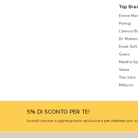
Top Bra
Emme Mare
Primigi
L'amour B
Dr. Marten
Enval Soft
Guess
Marella Sp
Vueva
Tres Jolie
Melluso
5% DI SCONTO PER TE!
Iscriviti ora per scoprire promo esclusive e per ottenere uno