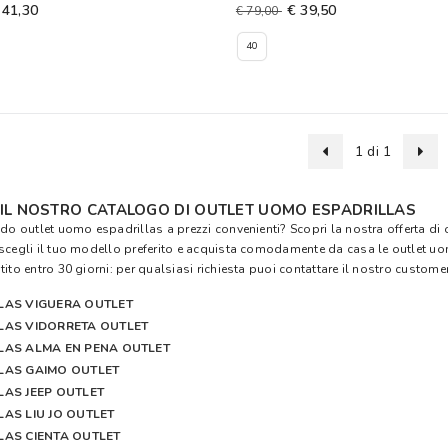
 41,30
€ 39,50
€ 79,00
40
1 di 1
 IL NOSTRO CATALOGO DI OUTLET UOMO ESPADRILLAS
ndo outlet uomo espadrillas a prezzi convenienti? Scopri la nostra offerta di 
scegli il tuo modello preferito e acquista comodamente da casa le outlet u
ito entro 30 giorni: per qualsiasi richiesta puoi contattare il nostro customer
LAS VIGUERA OUTLET
LAS VIDORRETA OUTLET
LAS ALMA EN PENA OUTLET
LAS GAIMO OUTLET
LAS JEEP OUTLET
LAS LIU JO OUTLET
LAS CIENTA OUTLET