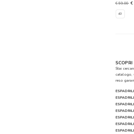
€
€ 59,00
43
SCOPRI
Stai cerca
catalogo, 
reso garant
ESPADRIL
ESPADRIL
ESPADRIL
ESPADRIL
ESPADRIL
ESPADRIL
ESPADRIL