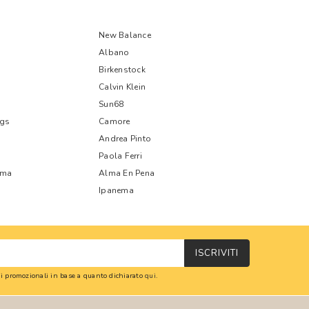
New Balance
Albano
Birkenstock
Calvin Klein
Sun68
ags
Camore
Andrea Pinto
Paola Ferri
oma
Alma En Pena
Ipanema
ISCRIVITI
oni promozionali in base a quanto dichiarato
qui
.