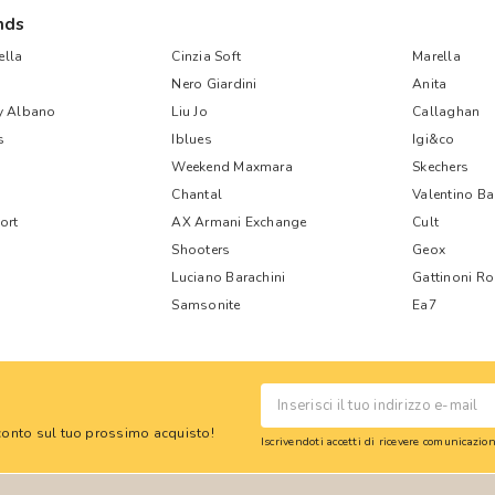
nds
lla
Cinzia Soft
Marella
Nero Giardini
Anita
y Albano
Liu Jo
Callaghan
s
Iblues
Igi&co
Weekend Maxmara
Skechers
Chantal
Valentino B
ort
AX Armani Exchange
Cult
Shooters
Geox
Luciano Barachini
Gattinoni R
Samsonite
Ea7
 sconto sul tuo prossimo acquisto!
Iscrivendoti accetti di ricevere comunicazi