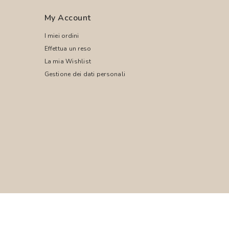
My Account
I miei ordini
Effettua un reso
La mia Wishlist
Gestione dei dati personali