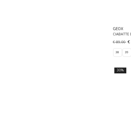
GEOX
CIABATTE
€
€ 89,00
38
39
30%