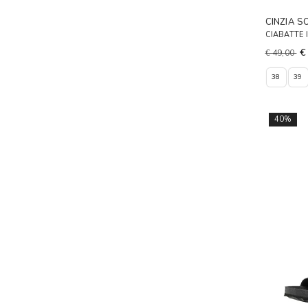
CINZIA S
CIABATTE 
€
€ 49,00
38
39
40%