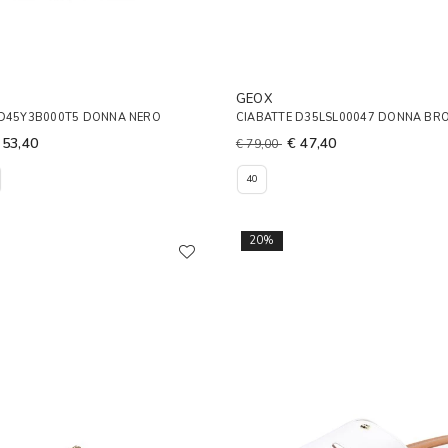
GEOX
 D45Y3B000T5 DONNA NERO
CIABATTE D35LSL00047 DONNA BR
 53,40
€ 47,40
€ 79,00
40
20%