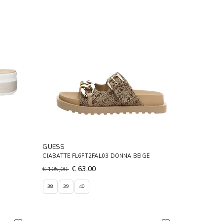
GUESS
CIABATTE FL6FT2FAL03 DONNA BEIGE
€ 63,00
€ 105,00
38
39
40