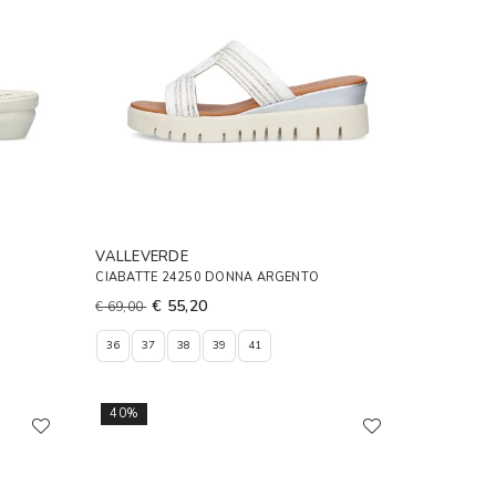
VALLEVERDE
CIABATTE 24250 DONNA ARGENTO
€ 55,20
€ 69,00
36
37
38
39
41
40%