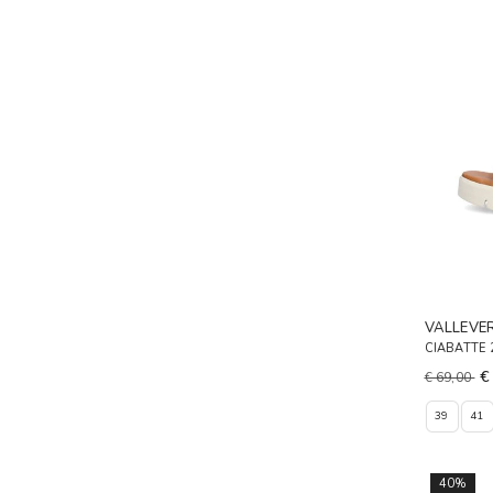
VALLEVE
CIABATTE
€
€ 69,00
39
41
40%