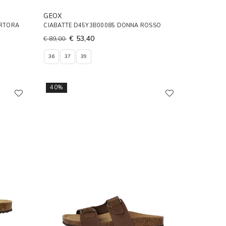
GEOX
ORTORA
CIABATTE D45Y3B00085 DONNA ROSSO
€ 53,40
€ 89,00
36
37
39
40%