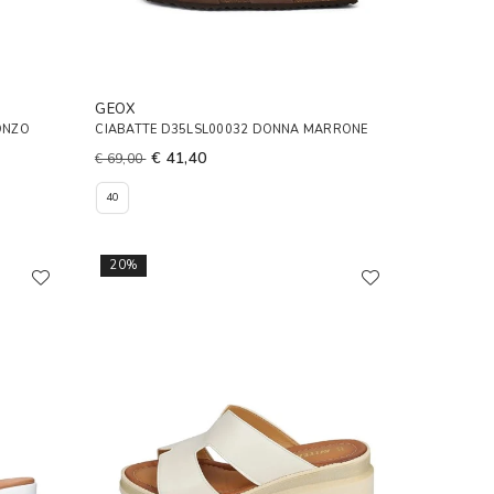
GEOX
ONZO
CIABATTE D35LSL00032 DONNA MARRONE
€ 41,40
€ 69,00
40
20%