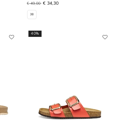
€ 34,30
€ 49,00
38
40%