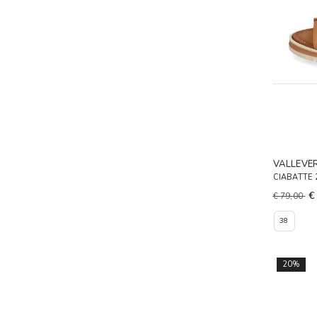
VALLEVE
CIABATTE
€
€ 79,00
38
20%