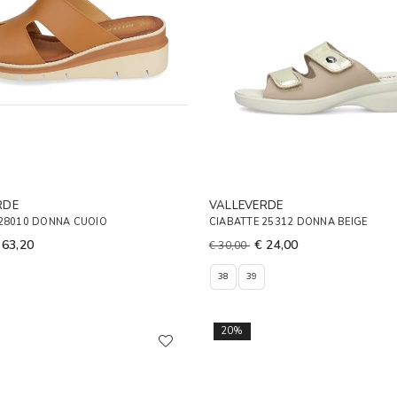
RDE
VALLEVERDE
 28010 DONNA CUOIO
CIABATTE 25312 DONNA BEIGE
 63,20
€ 24,00
€ 30,00
38
39
20%