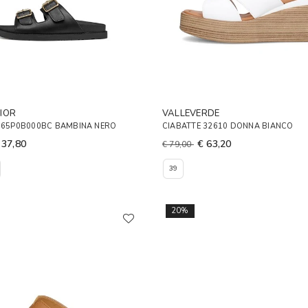
IOR
VALLEVERDE
 J65P0B000BC BAMBINA NERO
CIABATTE 32610 DONNA BIANCO
 37,80
€ 63,20
€ 79,00
39
20%