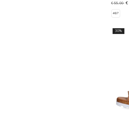
€
€ 55,00
46/7
30%