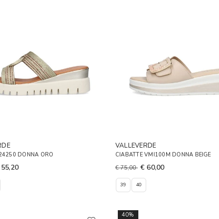
RDE
VALLEVERDE
 24250 DONNA ORO
CIABATTE VMI100M DONNA BEIGE
 55,20
€ 60,00
€ 75,00
39
40
40%