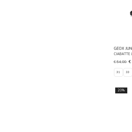
GEOX JUN
CIABATTE
€
€ 54,00
31
33
20%