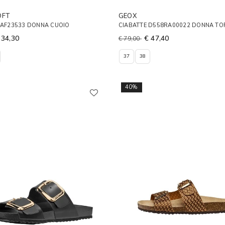
OFT
GEOX
IAF23533 DONNA CUOIO
CIABATTE D558RA00022 DONNA T
 34,30
€ 47,40
€ 79,00
37
38
40%