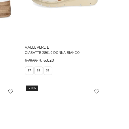
VALLEVERDE
CIABATTE 28010 DONNA BIANCO
€ 63,20
€ 79,00
37
38
39
20%