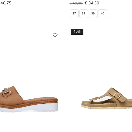
 46,75
€ 34,30
€ 49,00
37
38
39
40
40%