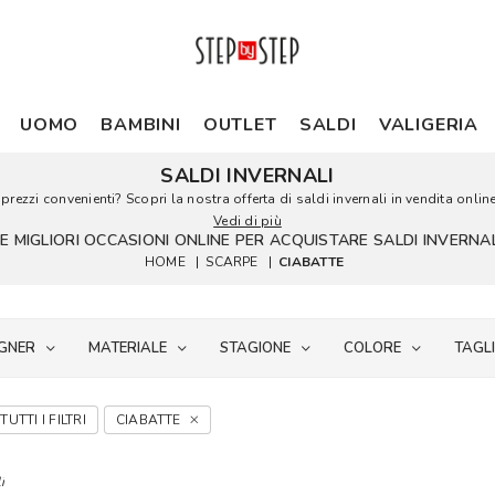
UOMO
BAMBINI
OUTLET
SALDI
VALIGERIA
SALDI INVERNALI
prezzi convenienti? Scopri la nostra offerta di saldi invernali in vendita online
Vedi di più
LE MIGLIORI OCCASIONI ONLINE PER ACQUISTARE SALDI INVERNAL
HOME
|
SCARPE
|
CIABATTE
GNER
MATERIALE
STAGIONE
COLORE
TAGL
TUTTI I FILTRI
CIABATTE
i