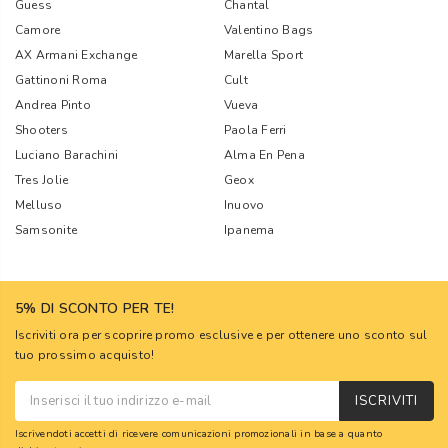
Guess
Chantal
Camore
Valentino Bags
AX Armani Exchange
Marella Sport
Gattinoni Roma
Cult
Andrea Pinto
Vueva
Shooters
Paola Ferri
Luciano Barachini
Alma En Pena
Tres Jolie
Geox
Melluso
Inuovo
Samsonite
Ipanema
5% DI SCONTO PER TE!
Iscriviti ora per scoprire promo esclusive e per ottenere uno sconto sul
tuo prossimo acquisto!
ISCRIVITI
Iscrivendoti accetti di ricevere comunicazioni promozionali in base a quanto