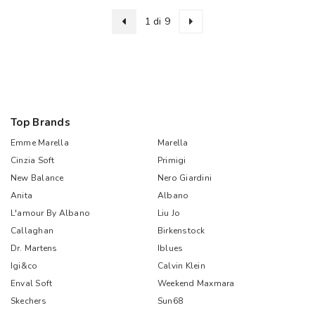
1 di 9
Top Brands
Emme Marella
Marella
Cinzia Soft
Primigi
New Balance
Nero Giardini
Anita
Albano
L'amour By Albano
Liu Jo
Callaghan
Birkenstock
Dr. Martens
Iblues
Igi&co
Calvin Klein
Enval Soft
Weekend Maxmara
Skechers
Sun68