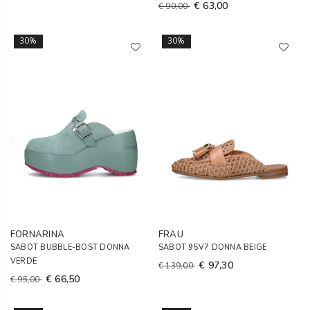
€ 63,00
€ 90,00
30%
30%
FORNARINA
FRAU
SABOT BUBBLE-BOST DONNA
SABOT 95V7 DONNA BEIGE
VERDE
€ 97,30
€ 139,00
€ 66,50
€ 95,00