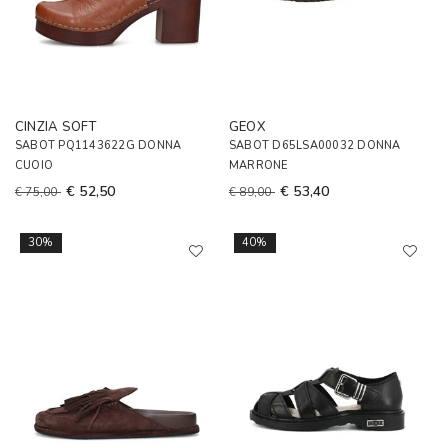
CINZIA SOFT
GEOX
SABOT PQ1143622G DONNA
SABOT D65LSA00032 DONNA
CUOIO
MARRONE
€ 52,50
€ 53,40
€ 75,00
€ 89,00
30%
40%