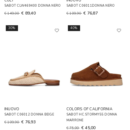
CULT
INUOVO
SABOT CLW469400 DONNA NERO
SABOT C06011DONNA NERO
€ 89,40
€ 76,87
€ 149,00
€ 109,90
30%
40%
INUOVO
COLORS OF CALIFORNIA
SABOT C06012 DONNA BEIGE
SABOT HC.STORMY55 DONNA
MARRONE
€ 76,93
€ 109,90
€ 45,00
€ 75,00