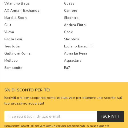
Valentino Bags
Guess
AX Armani Exchange
Camore
Marella Sport
Skechers
Cult
Andrea Pinto
Vueva
Geox
Paola Ferri
Shooters
Tres Jolie
Luciano Barachini
Gattinoni Roma
Alma En Pena
Melluso
Aquaclara
Samsonite
Ea7
5% DI SCONTO PER TE!
Iscriviti ora per scoprire promo esclusive e per ottenere uno sconto sul
tuo prossimo acquisto!
ISCRIVITI
Iscrivendoti accetti di ricevere comunicazioni promozionali in base a quanto