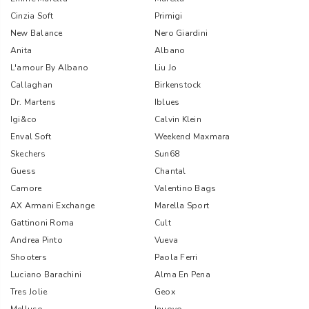
Cinzia Soft
Primigi
New Balance
Nero Giardini
Anita
Albano
L'amour By Albano
Liu Jo
Callaghan
Birkenstock
Dr. Martens
Iblues
Igi&co
Calvin Klein
Enval Soft
Weekend Maxmara
Skechers
Sun68
Guess
Chantal
Camore
Valentino Bags
AX Armani Exchange
Marella Sport
Gattinoni Roma
Cult
Andrea Pinto
Vueva
Shooters
Paola Ferri
Luciano Barachini
Alma En Pena
Tres Jolie
Geox