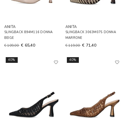
ANITA
ANITA
SLINGBACK 894M116 DONNA
SLINGBACK 3063M075 DONNA
BEIGE
MARRONE
€ 65,40
€ 71,40
€ 109,00
€ 119,00
40%
40%