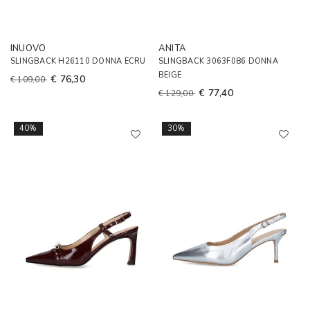
INUOVO
ANITA
SLINGBACK H26110 DONNA ECRU
SLINGBACK 3063F086 DONNA
BEIGE
€ 76,30
€ 109,00
€ 77,40
€ 129,00
40%
30%