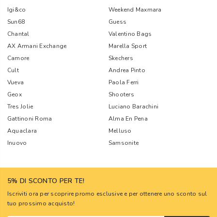
Igi&co
Weekend Maxmara
Sun68
Guess
Chantal
Valentino Bags
AX Armani Exchange
Marella Sport
Camore
Skechers
Cult
Andrea Pinto
Vueva
Paola Ferri
Geox
Shooters
Tres Jolie
Luciano Barachini
Gattinoni Roma
Alma En Pena
Aquaclara
Melluso
Inuovo
Samsonite
5% DI SCONTO PER TE!
Iscriviti ora per scoprire promo esclusive e per ottenere uno sconto sul
tuo prossimo acquisto!