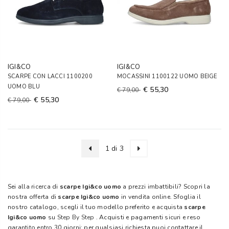
IGI&CO
IGI&CO
SCARPE CON LACCI 1100200
MOCASSINI 1100122 UOMO BEIGE
UOMO BLU
€ 55,30
€ 79,00
€ 55,30
€ 79,00
1 di 3
Sei alla ricerca di
scarpe Igi&co uomo
a prezzi imbattibili? Scopri la
nostra offerta di
scarpe Igi&co uomo
in vendita online. Sfoglia il
nostro catalogo, scegli il tuo modello preferito e acquista
scarpe
Igi&co uomo
su
Step By Step
. Acquisti e pagamenti sicuri e reso
garantito entro 30 giorni: per qualsiasi richiesta puoi contattare il