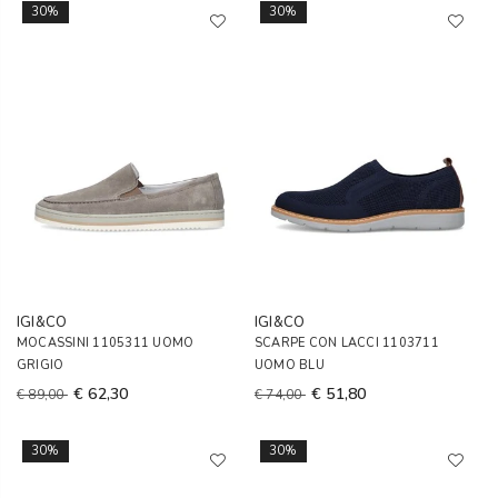
30%
30%
IGI&CO
IGI&CO
MOCASSINI 1105311 UOMO
SCARPE CON LACCI 1103711
GRIGIO
UOMO BLU
€ 62,30
€ 51,80
€ 89,00
€ 74,00
30%
30%