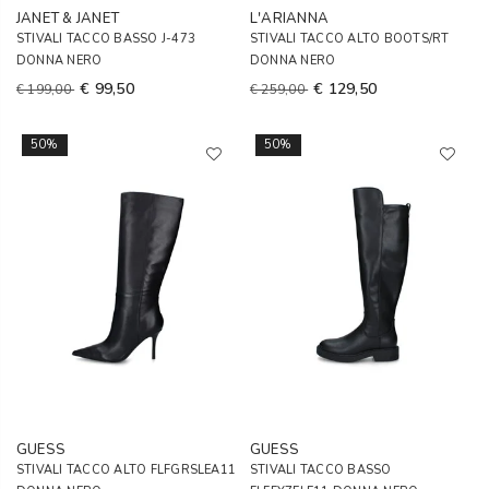
JANET & JANET
L'ARIANNA
STIVALI TACCO BASSO J-473
STIVALI TACCO ALTO BOOTS/RT
DONNA NERO
DONNA NERO
€ 99,50
€ 129,50
€ 199,00
€ 259,00
50%
50%
GUESS
GUESS
STIVALI TACCO ALTO FLFGRSLEA11
STIVALI TACCO BASSO