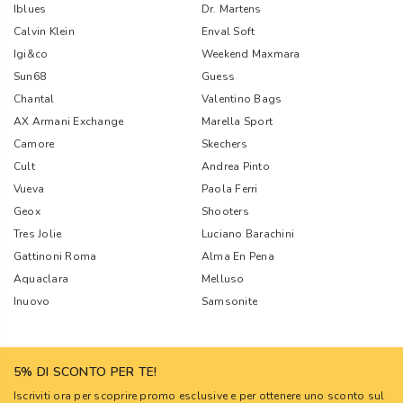
Iblues
Dr. Martens
Calvin Klein
Enval Soft
Igi&co
Weekend Maxmara
Sun68
Guess
Chantal
Valentino Bags
AX Armani Exchange
Marella Sport
Camore
Skechers
Cult
Andrea Pinto
Vueva
Paola Ferri
Geox
Shooters
Tres Jolie
Luciano Barachini
Gattinoni Roma
Alma En Pena
Aquaclara
Melluso
Inuovo
Samsonite
5% DI SCONTO PER TE!
Iscriviti ora per scoprire promo esclusive e per ottenere uno sconto sul