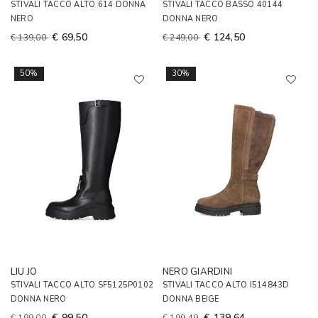
STIVALI TACCO ALTO 614 DONNA
STIVALI TACCO BASSO 40144
NERO
DONNA NERO
€ 69,50
€ 124,50
€ 139,00
€ 249,00
50%
30%
LIU JO
NERO GIARDINI
STIVALI TACCO ALTO SF5125P0102
STIVALI TACCO ALTO I514843D
DONNA NERO
DONNA BEIGE
€ 99,50
€ 139,64