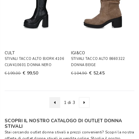
CULT
IGI&CO
STIVALI TACCO ALTO BJORK 4106
STIVALI TACCO ALTO 8660322
CLW410601 DONNA NERO
DONNA BEIGE
€ 99,50
€ 52,45
€ 199,00
€ 104,90
1 di 3
SCOPRI IL NOSTRO CATALOGO DI OUTLET DONNA
STIVALI
Stai cercando outlet donna stivali a prezzi convenienti? Scopri la nostra
offerta di outlet donna stivali in vendita online. Sfoglia il nostro