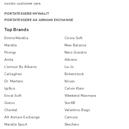
nostro customer care.
PORTATESSERE MYWALIT
PORTATESSERE AX ARMANI EXCHANGE
Top Brands
Emme Marella
Cinzia Soft
Marella
New Balance
Primigi
Nero Giardini
Anita
Albano
L'amour By Albano
Liu Jo
Callaghan
Birkenstock
Dr. Martens
Iblues
Igi&co
Calvin Klein
Enval Soft
Weekend Maxmara
Guess
Sun68
Chantal
Valentino Bags
AX Armani Exchange
Camore
Marella Sport
Skechers