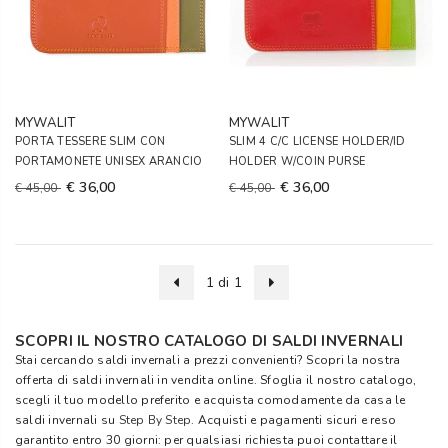
MYWALIT
MYWALIT
PORTA TESSERE SLIM CON
SLIM 4 C/C LICENSE HOLDER/ID
PORTAMONETE UNISEX ARANCIO
HOLDER W/COIN PURSE
€ 36,00
€ 36,00
€ 45,00
€ 45,00
1 di 1
SCOPRI IL NOSTRO CATALOGO DI SALDI INVERNALI
Stai cercando saldi invernali a prezzi convenienti? Scopri la nostra
offerta di saldi invernali in vendita online. Sfoglia il nostro catalogo,
scegli il tuo modello preferito e acquista comodamente da casa le
saldi invernali su
Step By Step
. Acquisti e pagamenti sicuri e reso
garantito entro 30 giorni: per qualsiasi richiesta puoi contattare il