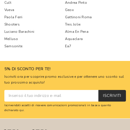
Cult
Andrea Pinto
Vueva
Geox
Paola Ferri
Gattinoni Roma
Shooters
Tres Jolie
Luciano Barachini
Alma En Pena
Melluso
Aquaclara
Samsonite
Ea7
5% DI SCONTO PER TE!
Iscriviti ora per scoprire promo esclusive e per ottenere uno sconto sul
tuo prossimo acquisto!
ISCRIVITI
Iscrivendoti accetti di ricevere comunicazioni promozionali in base a quanto
dichiarato
qui
.