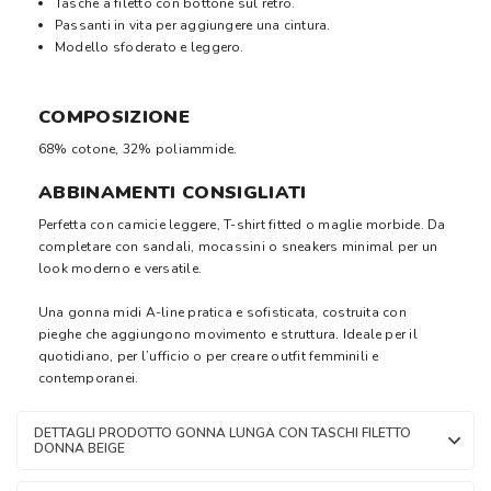
Tasche a filetto con bottone sul retro.
Passanti in vita per aggiungere una cintura.
Modello sfoderato e leggero.
COMPOSIZIONE
68% cotone, 32% poliammide.
ABBINAMENTI CONSIGLIATI
Perfetta con camicie leggere, T-shirt fitted o maglie morbide. Da
completare con sandali, mocassini o sneakers minimal per un
look moderno e versatile.
Una gonna midi A-line pratica e sofisticata, costruita con
pieghe che aggiungono movimento e struttura. Ideale per il
quotidiano, per l’ufficio o per creare outfit femminili e
contemporanei.
DETTAGLI PRODOTTO GONNA LUNGA CON TASCHI FILETTO
DONNA BEIGE