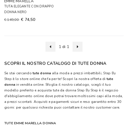
EMME MARELLA
TUTA ELEGANTE CON DRAPPO
DONNA NERO
€ 74,50
€ 149,00
1 di 1
SCOPRI IL NOSTRO CATALOGO DI TUTE DONNA
Se stai cercando
tute donna
alla moda a prezzi imbattibili,
Step By
Step
è lo store online che fa per te! Scopri la nostra offerta di
tute
donna
in vendita online. Sfoglia il nostro catalogo, scegli il tuo
modello preferito e acquista tute da donna
Step By Step
è il negozio
d'abbigliamento online dove potrai trovare moltissimi capi alla moda,
a prezzi scontati. Acquisti e pagamenti sicuri e reso garantito entro 30
giorni: per qualsiasi richiesta puoi contattare il nostro customer care.
TUTE EMME MARELLA DONNA