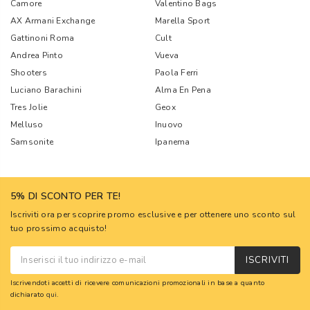
Camore
Valentino Bags
AX Armani Exchange
Marella Sport
Gattinoni Roma
Cult
Andrea Pinto
Vueva
Shooters
Paola Ferri
Luciano Barachini
Alma En Pena
Tres Jolie
Geox
Melluso
Inuovo
Samsonite
Ipanema
5% DI SCONTO PER TE!
Iscriviti ora per scoprire promo esclusive e per ottenere uno sconto sul
tuo prossimo acquisto!
ISCRIVITI
Iscrivendoti accetti di ricevere comunicazioni promozionali in base a quanto
dichiarato
qui
.