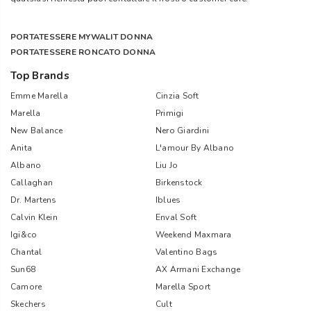
PORTATESSERE MYWALIT DONNA
PORTATESSERE RONCATO DONNA
Top Brands
Emme Marella
Cinzia Soft
Marella
Primigi
New Balance
Nero Giardini
Anita
L'amour By Albano
Albano
Liu Jo
Callaghan
Birkenstock
Dr. Martens
Iblues
Calvin Klein
Enval Soft
Igi&co
Weekend Maxmara
Chantal
Valentino Bags
Sun68
AX Armani Exchange
Camore
Marella Sport
Skechers
Cult