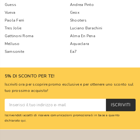
Guess
Andrea Pinto
Vueva
Geox
Paola Ferri
Shooters
Tres Jolie
Luciano Barachini
Gattinoni Roma
Alma En Pena
Melluso
Aquaclara
Samsonite
Ea7
5% DI SCONTO PER TE!
Iscriviti ora per scoprire promo esclusive e per ottenere uno sconto sul
tuo prossimo acquisto!
ISCRIVITI
Iscrivendoti accetti di ricevere comunicazioni promozionali in base a quanto
dichiarato
qui
.