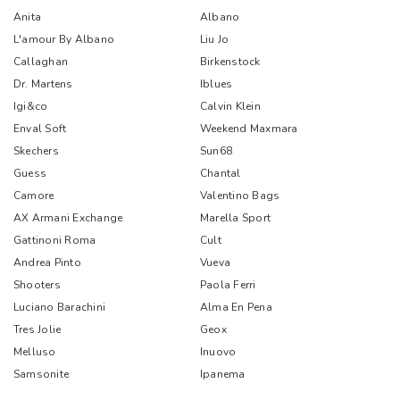
Anita
Albano
L'amour By Albano
Liu Jo
Callaghan
Birkenstock
Dr. Martens
Iblues
Igi&co
Calvin Klein
Enval Soft
Weekend Maxmara
Skechers
Sun68
Guess
Chantal
Camore
Valentino Bags
AX Armani Exchange
Marella Sport
Gattinoni Roma
Cult
Andrea Pinto
Vueva
Shooters
Paola Ferri
Luciano Barachini
Alma En Pena
Tres Jolie
Geox
Melluso
Inuovo
Samsonite
Ipanema