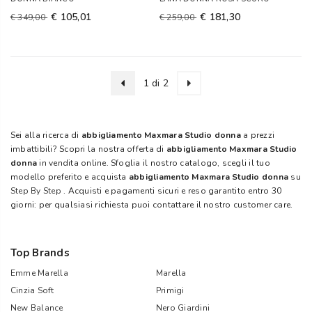
€ 105,01
€ 181,30
€ 349,00
€ 259,00
1 di 2
Sei alla ricerca di
abbigliamento Maxmara Studio donna
a prezzi
imbattibili? Scopri la nostra offerta di
abbigliamento Maxmara Studio
donna
in vendita online. Sfoglia il nostro catalogo, scegli il tuo
modello preferito e acquista
abbigliamento Maxmara Studio donna
su
Step By Step
. Acquisti e pagamenti sicuri e reso garantito entro 30
giorni: per qualsiasi richiesta puoi contattare il nostro customer care.
Top Brands
Emme Marella
Marella
Cinzia Soft
Primigi
New Balance
Nero Giardini