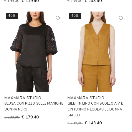
€ 119,40
€ 143,40
€ 199,00
€ 239,00
40%
40%
MAXMARA STUDIO
MAXMARA STUDIO
BLUSA CON PIZZO SULLE MANICHE
GILET IN LINO CON SCOLLO A V E
DONNA NERO
CINTURINO REGOLABILE DONNA
GIALLO
€ 179,40
€ 299,00
€ 143,40
€ 239,00