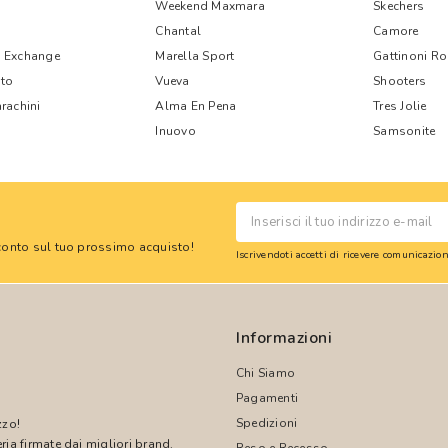
Weekend Maxmara
Skechers
Chantal
Camore
 Exchange
Marella Sport
Gattinoni R
nto
Vueva
Shooters
rachini
Alma En Pena
Tres Jolie
Inuovo
Samsonite
 sconto sul tuo prossimo acquisto!
Iscrivendoti accetti di ricevere comunicazi
Informazioni
Chi Siamo
Pagamenti
Spedizioni
zzo!
ria firmate dai migliori brand.
Reso e Recesso