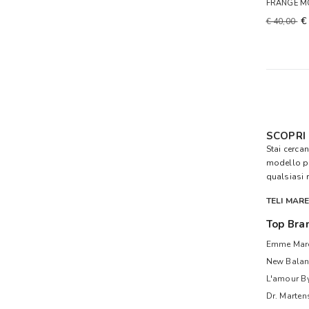
FRANGE M
€
€ 40,00
SCOPRI
Stai cerca
modello p
qualsiasi 
TELI MAR
Top Bra
Emme Mare
New Balan
L'amour B
Dr. Marten