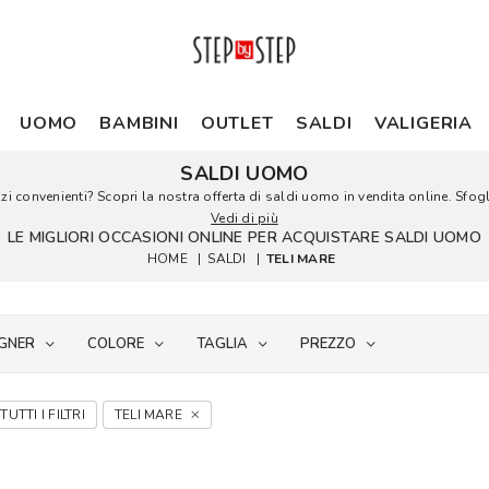
UOMO
BAMBINI
OUTLET
SALDI
VALIGERIA
SALDI UOMO
 convenienti? Scopri la nostra offerta di saldi uomo in vendita online. Sfoglia
Vedi di più
LE MIGLIORI OCCASIONI ONLINE PER ACQUISTARE SALDI UOMO
HOME
|
SALDI
|
TELI MARE
GNER
COLORE
TAGLIA
PREZZO
TUTTI I FILTRI
TELI MARE