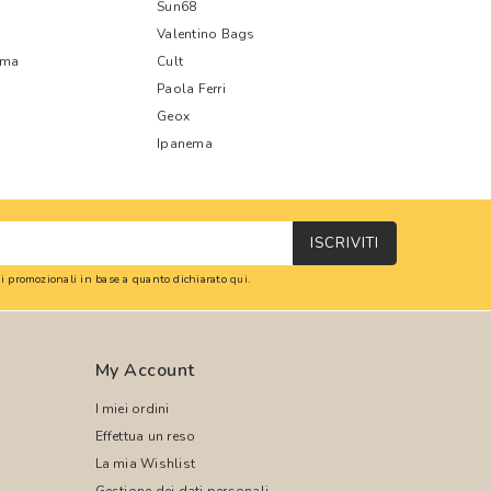
Sun68
Valentino Bags
oma
Cult
Paola Ferri
Geox
Ipanema
ISCRIVITI
oni promozionali in base a quanto dichiarato
qui
.
My Account
I miei ordini
Effettua un reso
La mia Wishlist
Gestione dei dati personali