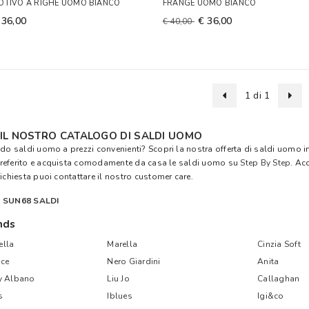
OTIVO A RIGHE UOMO BIANCO
FRANGE UOMO BIANCO
 36,00
€ 36,00
€ 40,00
1 di 1
 IL NOSTRO CATALOGO DI SALDI UOMO
ndo saldi uomo a prezzi convenienti? Scopri la nostra offerta di saldi uomo in 
referito e acquista comodamente da casa le saldi uomo su
Step By Step
. Ac
richiesta puoi contattare il nostro customer care.
E SUN68 SALDI
nds
lla
Marella
Cinzia Soft
ce
Nero Giardini
Anita
y Albano
Liu Jo
Callaghan
s
Iblues
Igi&co