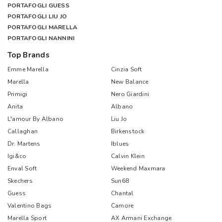
PORTAFOGLI GUESS
PORTAFOGLI LIU JO
PORTAFOGLI MARELLA
PORTAFOGLI NANNINI
Top Brands
Emme Marella
Cinzia Soft
Marella
New Balance
Primigi
Nero Giardini
Anita
Albano
L'amour By Albano
Liu Jo
Callaghan
Birkenstock
Dr. Martens
Iblues
Igi&co
Calvin Klein
Enval Soft
Weekend Maxmara
Skechers
Sun68
Guess
Chantal
Valentino Bags
Camore
Marella Sport
AX Armani Exchange