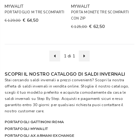
MYWALIT
MYWALIT
PORTAFOGLIO M TRE SCOMPARTI
PORTA MONETE TRE SCOMPARTI
CON ZIP
€ 64,50
€ 129,00
€ 62,50
€ 125,00
1 di 1
SCOPRI IL NOSTRO CATALOGO DI SALDI INVERNALI
Stai cercando saldi invernali a prezzi convenienti? Scopri la nostra
offerta di saldi invernali in vendita online. Sfoglia il nostro catalogo,
scegli il tuo modello preferito e acquista comodamente da casa le
saldi invernali su
Step By Step
. Acquisti e pagamenti sicuri e reso
garantito entro 30 giorni: per qualsiasi richiesta puoi contattare il
nostro customer care.
PORTAFOGLI GATTINONI ROMA
PORTAFOGLI MYWALIT
PORTAFOGLI AX ARMANI EXCHANGE