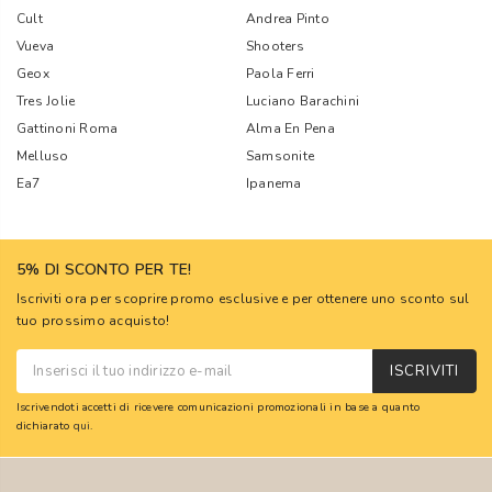
Cult
Andrea Pinto
Vueva
Shooters
Geox
Paola Ferri
Tres Jolie
Luciano Barachini
Gattinoni Roma
Alma En Pena
Melluso
Samsonite
Ea7
Ipanema
5% DI SCONTO PER TE!
Iscriviti ora per scoprire promo esclusive e per ottenere uno sconto sul
tuo prossimo acquisto!
ISCRIVITI
Iscrivendoti accetti di ricevere comunicazioni promozionali in base a quanto
dichiarato
qui
.