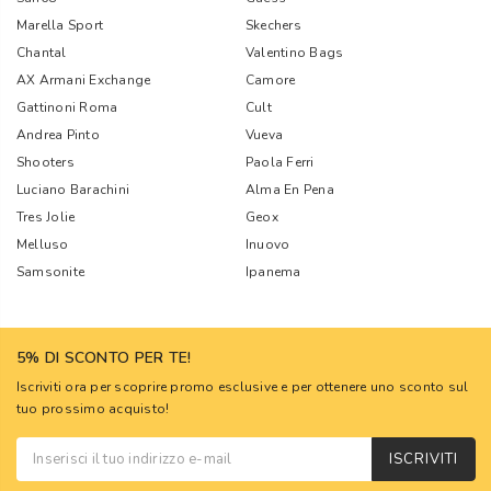
Marella Sport
Skechers
Chantal
Valentino Bags
AX Armani Exchange
Camore
Gattinoni Roma
Cult
Andrea Pinto
Vueva
Shooters
Paola Ferri
Luciano Barachini
Alma En Pena
Tres Jolie
Geox
Melluso
Inuovo
Samsonite
Ipanema
5% DI SCONTO PER TE!
Iscriviti ora per scoprire promo esclusive e per ottenere uno sconto sul
tuo prossimo acquisto!
ISCRIVITI