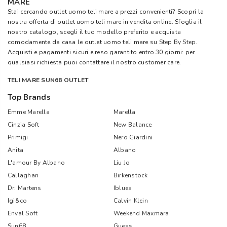
MARE
Stai cercando outlet uomo teli mare a prezzi convenienti? Scopri la
nostra offerta di outlet uomo teli mare in vendita online. Sfoglia il
nostro catalogo, scegli il tuo modello preferito e acquista
comodamente da casa le outlet uomo teli mare su
Step By Step
.
Acquisti e pagamenti sicuri e reso garantito entro 30 giorni: per
qualsiasi richiesta puoi contattare il nostro customer care.
TELI MARE SUN68 OUTLET
Top Brands
Emme Marella
Marella
Cinzia Soft
New Balance
Primigi
Nero Giardini
Anita
Albano
L'amour By Albano
Liu Jo
Callaghan
Birkenstock
Dr. Martens
Iblues
Igi&co
Calvin Klein
Enval Soft
Weekend Maxmara
Sun68
Guess