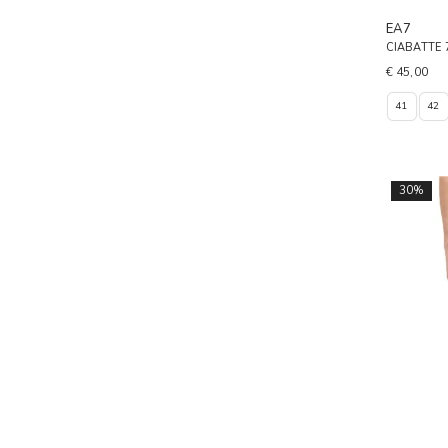
EA7
CIABATTE
€ 45,00
41
42
30%