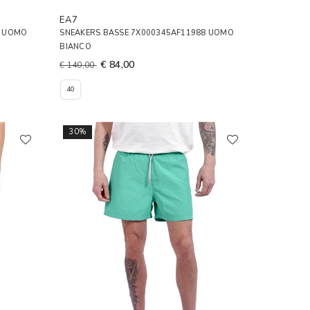
EA7
8 UOMO
SNEAKERS BASSE 7X000345AF11988 UOMO
BIANCO
€ 84,00
€ 140,00
40
30%