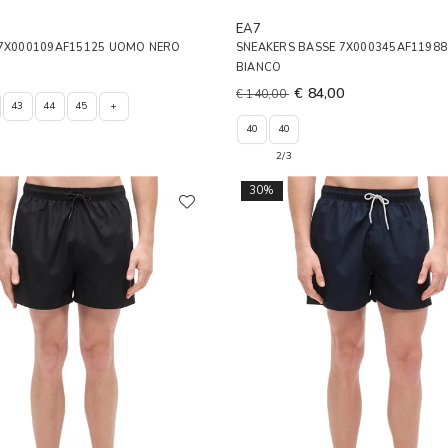
EA7
 7X000109AF15125 UOMO NERO
SNEAKERS BASSE 7X000345AF1198
BIANCO
€ 84,00
€ 140,00
43
44
45
+
40
40
2/3
30%