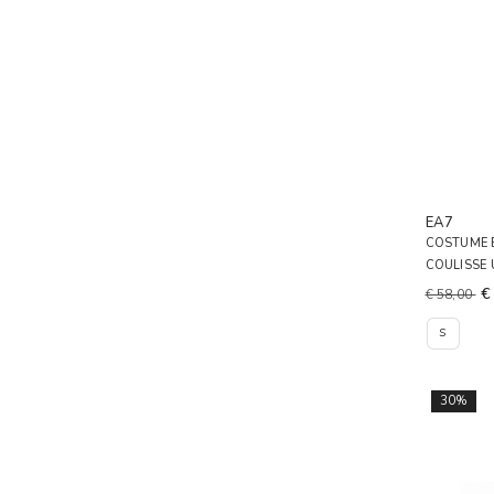
EA7
COSTUME 
COULISSE
€
€ 58,00
S
30%