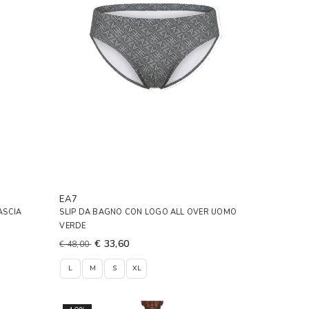
EA7
ASCIA
SLIP DA BAGNO CON LOGO ALL OVER UOMO
VERDE
€ 33,60
€ 48,00
L
M
S
XL