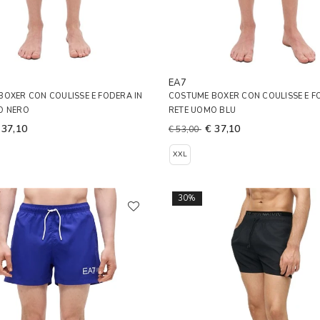
EA7
OXER CON COULISSE E FODERA IN
COSTUME BOXER CON COULISSE E F
O NERO
RETE UOMO BLU
 37,10
€ 37,10
€ 53,00
XXL
30%