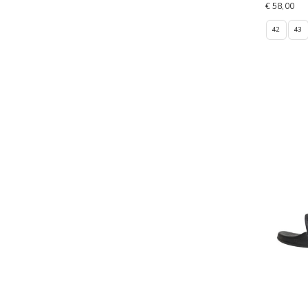
€ 58,00
42
43