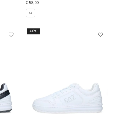
€ 58,00
43
40%