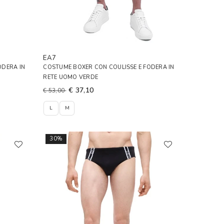
EA7
ODERA IN
COSTUME BOXER CON COULISSE E FODERA IN
RETE UOMO VERDE
€ 37,10
€ 53,00
L
M
30%