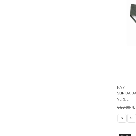
EA7
SLIP DA 
VERDE
€
€ 50,00
S
XL