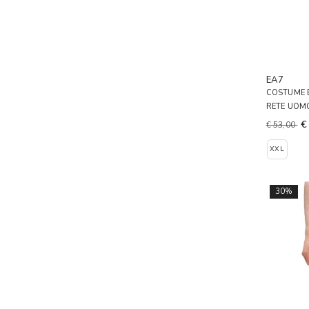
EA7
COSTUME B
RETE UOM
€
€ 53,00
XXL
30%