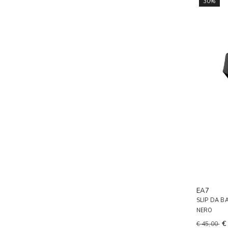
30%
EA7
SLIP DA 
NERO
€
€ 45,00