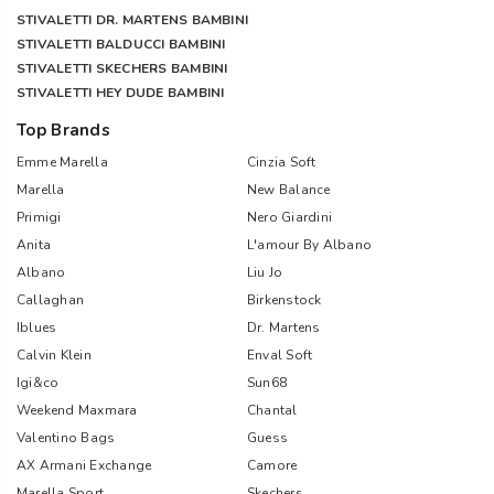
STIVALETTI DR. MARTENS BAMBINI
STIVALETTI BALDUCCI BAMBINI
STIVALETTI SKECHERS BAMBINI
STIVALETTI HEY DUDE BAMBINI
Top Brands
Emme Marella
Cinzia Soft
Marella
New Balance
Primigi
Nero Giardini
Anita
L'amour By Albano
Albano
Liu Jo
Callaghan
Birkenstock
Iblues
Dr. Martens
Calvin Klein
Enval Soft
Igi&co
Sun68
Weekend Maxmara
Chantal
Valentino Bags
Guess
AX Armani Exchange
Camore
Marella Sport
Skechers