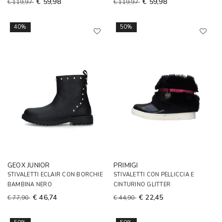
€ 59,98
€ 59,98
€ 119,97
€ 119,97
40%
50%
GEOX JUNIOR
PRIMIGI
STIVALETTI ECLAIR CON BORCHIE
STIVALETTI CON PELLICCIA E
BAMBINA NERO
CINTURINO GLITTER
€ 46,74
€ 22,45
€ 77,90
€ 44,90