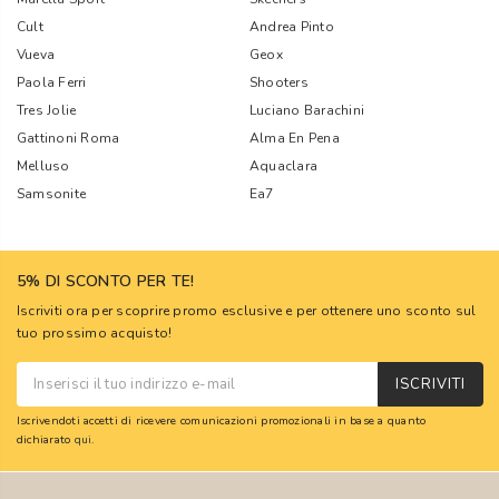
Cult
Andrea Pinto
Vueva
Geox
Paola Ferri
Shooters
Tres Jolie
Luciano Barachini
Gattinoni Roma
Alma En Pena
Melluso
Aquaclara
Samsonite
Ea7
5% DI SCONTO PER TE!
Iscriviti ora per scoprire promo esclusive e per ottenere uno sconto sul
tuo prossimo acquisto!
ISCRIVITI
Iscrivendoti accetti di ricevere comunicazioni promozionali in base a quanto
dichiarato
qui
.