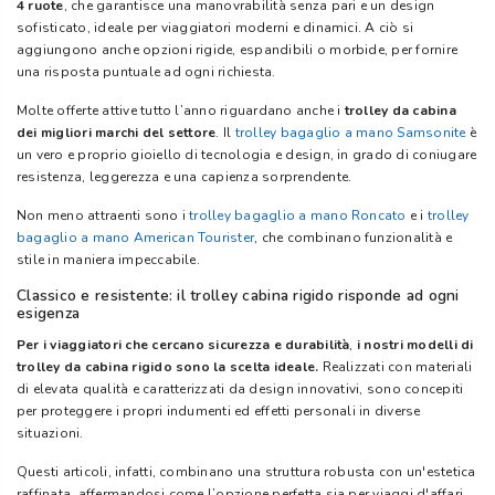
4 ruote
, che garantisce una manovrabilità senza pari e un design
sofisticato, ideale per viaggiatori moderni e dinamici. A ciò si
aggiungono anche opzioni rigide, espandibili o morbide, per fornire
una risposta puntuale ad ogni richiesta.
Molte offerte attive tutto l’anno riguardano anche i
trolley da cabina
dei migliori marchi del settore
. Il
trolley bagaglio a mano Samsonite
è
un vero e proprio gioiello di tecnologia e design, in grado di coniugare
resistenza, leggerezza e una capienza sorprendente.
Non meno attraenti sono i
trolley bagaglio a mano Roncato
e i
trolley
bagaglio a mano American Tourister
, che combinano funzionalità e
stile in maniera impeccabile.
Classico e resistente: il trolley cabina rigido risponde ad ogni
esigenza
Per i viaggiatori che cercano sicurezza e durabilità
,
i nostri modelli di
trolley da cabina rigido sono la scelta ideale.
Realizzati con materiali
di elevata qualità e caratterizzati da design innovativi, sono concepiti
per proteggere i propri indumenti ed effetti personali in diverse
situazioni.
Questi articoli, infatti, combinano una struttura robusta con un'estetica
raffinata, affermandosi come l’opzione perfetta sia per viaggi d'affari