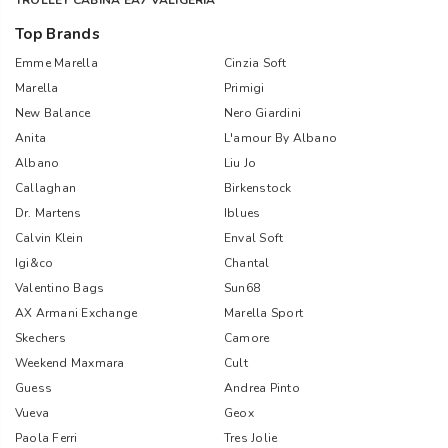
TROLLEY CABINA EA7 VALIGERIA
Top Brands
Emme Marella
Cinzia Soft
Marella
Primigi
New Balance
Nero Giardini
Anita
L'amour By Albano
Albano
Liu Jo
Callaghan
Birkenstock
Dr. Martens
Iblues
Calvin Klein
Enval Soft
Igi&co
Chantal
Valentino Bags
Sun68
AX Armani Exchange
Marella Sport
Skechers
Camore
Weekend Maxmara
Cult
Guess
Andrea Pinto
Vueva
Geox
Paola Ferri
Tres Jolie