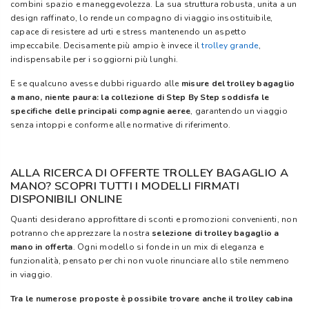
combini spazio e maneggevolezza. La sua struttura robusta, unita a un
design raffinato, lo rende un compagno di viaggio insostituibile,
capace di resistere ad urti e stress mantenendo un aspetto
impeccabile. Decisamente più ampio è invece il
trolley grande
,
indispensabile per i soggiorni più lunghi.
E se qualcuno avesse dubbi riguardo alle
misure del trolley bagaglio
a mano, niente paura: la collezione di Step By Step soddisfa le
specifiche delle principali compagnie aeree
, garantendo un viaggio
senza intoppi e conforme alle normative di riferimento.
ALLA RICERCA DI OFFERTE TROLLEY BAGAGLIO A
MANO? SCOPRI TUTTI I MODELLI FIRMATI
DISPONIBILI ONLINE
Quanti desiderano approfittare di sconti e promozioni convenienti, non
potranno che apprezzare la nostra
selezione di trolley bagaglio a
mano in offerta
. Ogni modello si fonde in un mix di eleganza e
funzionalità, pensato per chi non vuole rinunciare allo stile nemmeno
in viaggio.
Tra le numerose proposte è possibile trovare anche il trolley cabina