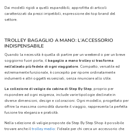
Dai modelli rigidi a quelli espandibili, approfitta di articoli
caratterizzati da prezzi irripetibili, espressione dei top brand del
settore.
TROLLEY BAGAGLIO A MANO: L’ACCESSORIO
INDISPENSABILE
Quando la necessità è quella di partire per un weekend o per un breve
soggiorno fuori porta, il
bagaglio a mano trolley
si trasforma
nell’alleato più fedele di ogni viaggiatore
. Compatto, versatile ed
estremamente funzionale, è concepito per riporre ordinatamente
indumenti e altri oggetti essenziali, senza rinunciare allo stile.
La collezione di valigie da cabina di Step By Step
, proprio per
rispondere ad ogni esigenza, include varie tipologie declinate in
diverse dimensioni, design e colorazioni. Ogni modello, progettato per
offrire la massima comodità durante il viaggio, rappresenta la perfetta
fusione tra eleganza e praticità.
Nella selezione di valigie proposte da Step By Step Shop è possibile
trovare anche il
trolley medio
: l'ideale per chi cerca un accessorio che