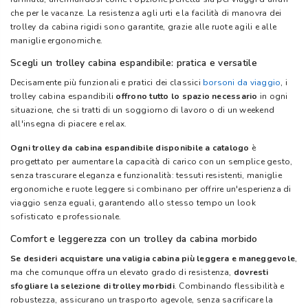
che per le vacanze. La resistenza agli urti e la facilità di manovra dei
trolley da cabina rigidi sono garantite, grazie alle ruote agili e alle
maniglie ergonomiche.
Scegli un trolley cabina espandibile: pratica e versatile
Decisamente più funzionali e pratici dei classici
borsoni da viaggio
, i
trolley cabina espandibili
offrono tutto lo spazio necessario
in ogni
situazione, che si tratti di un soggiorno di lavoro o di un weekend
all'insegna di piacere e relax.
Ogni trolley da cabina espandibile disponibile a catalogo
è
progettato per aumentare la capacità di carico con un semplice gesto,
senza trascurare eleganza e funzionalità: tessuti resistenti, maniglie
ergonomiche e ruote leggere si combinano per offrire un'esperienza di
viaggio senza eguali, garantendo allo stesso tempo un look
sofisticato e professionale.
Comfort e leggerezza con un trolley da cabina morbido
Se desideri acquistare una valigia cabina più leggera e maneggevole
,
ma che comunque offra un elevato grado di resistenza,
dovresti
sfogliare la selezione di trolley morbidi
. Combinando flessibilità e
robustezza, assicurano un trasporto agevole, senza sacrificare la