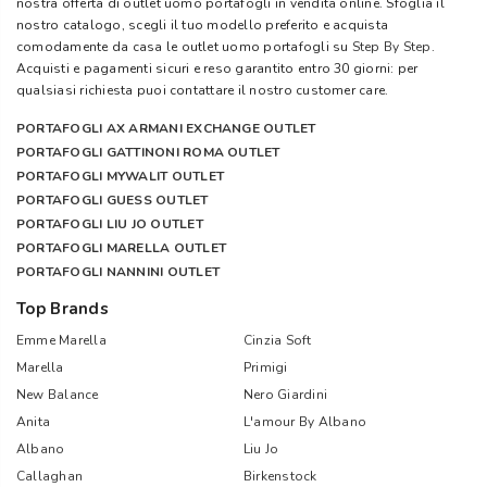
nostra offerta di outlet uomo portafogli in vendita online. Sfoglia il
nostro catalogo, scegli il tuo modello preferito e acquista
comodamente da casa le outlet uomo portafogli su
Step By Step
.
Acquisti e pagamenti sicuri e reso garantito entro 30 giorni: per
qualsiasi richiesta puoi contattare il nostro customer care.
PORTAFOGLI AX ARMANI EXCHANGE OUTLET
PORTAFOGLI GATTINONI ROMA OUTLET
PORTAFOGLI MYWALIT OUTLET
PORTAFOGLI GUESS OUTLET
PORTAFOGLI LIU JO OUTLET
PORTAFOGLI MARELLA OUTLET
PORTAFOGLI NANNINI OUTLET
Top Brands
Emme Marella
Cinzia Soft
Marella
Primigi
New Balance
Nero Giardini
Anita
L'amour By Albano
Albano
Liu Jo
Callaghan
Birkenstock