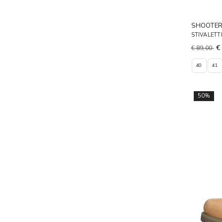
SHOOTE
STIVALET
€
€ 89,00
40
41
50%