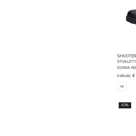
SHOOTE
STIVALETT
DONNA N
€
€ 89,00
36
40%