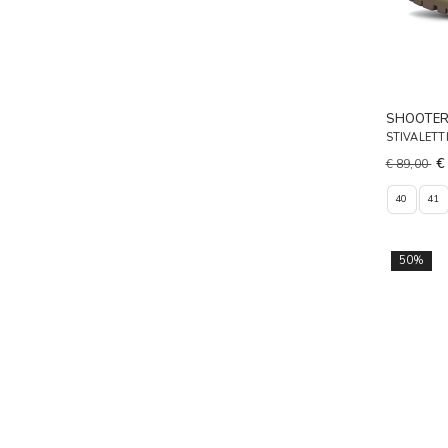
SHOOTE
STIVALETT
€
€ 89,00
40
41
50%