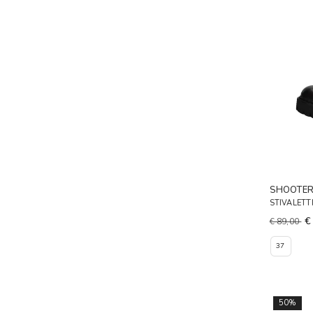
SHOOTE
STIVALETT
€
€ 89,00
37
50%