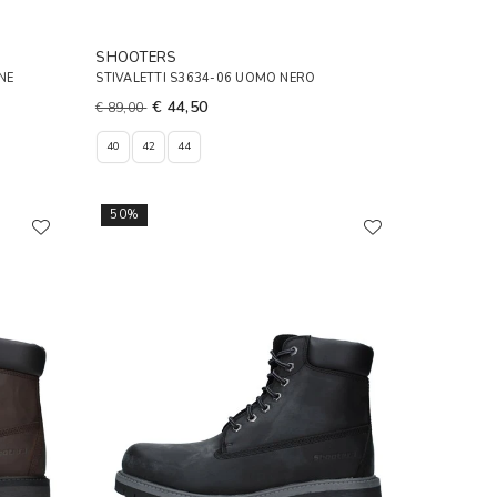
SHOOTERS
NE
STIVALETTI S3634-06 UOMO NERO
€ 44,50
€ 89,00
40
42
44
50%