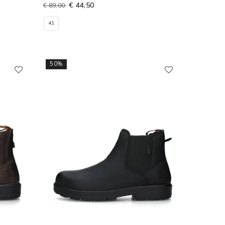
€ 44,50
€ 89,00
41
50%