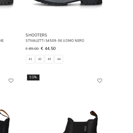
SHOOTERS
NE
STIVALETTI S4509-06 UOMO NERO
€ 44,50
€ 89,00
41
42
43
44
50%