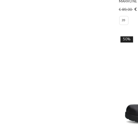
MARRONE
€
€ 89,00
39
50%