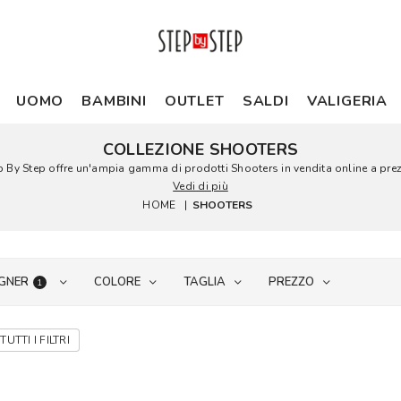
UOMO
BAMBINI
OUTLET
SALDI
VALIGERIA
COLLEZIONE SHOOTERS
ep By Step offre un'ampia gamma di prodotti Shooters in vendita online a prez
Vedi di più
HOME
|
SHOOTERS
GNER
COLORE
TAGLIA
PREZZO
1
TUTTI I FILTRI