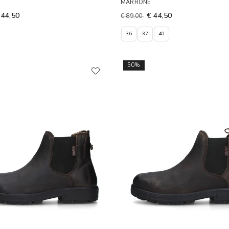
MARRONE
 44,50
€ 44,50
€ 89,00
36
37
40
50%