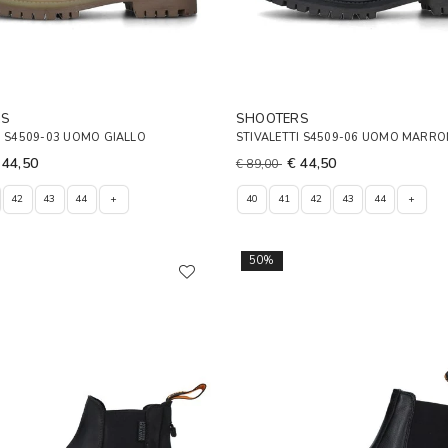
RS
SHOOTERS
I S4509-03 UOMO GIALLO
STIVALETTI S4509-06 UOMO MARRO
 44,50
€ 44,50
€ 89,00
42
43
44
+
40
41
42
43
44
+
50%