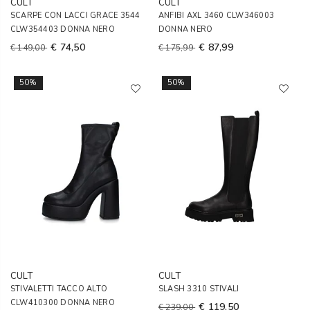
CULT
CULT
SCARPE CON LACCI GRACE 3544
ANFIBI AXL 3460 CLW346003
CLW354403 DONNA NERO
DONNA NERO
€ 74,50
€ 87,99
€ 149,00
€ 175,99
50%
50%
CULT
CULT
STIVALETTI TACCO ALTO
SLASH 3310 STIVALI
CLW410300 DONNA NERO
€ 119,50
€ 239,00