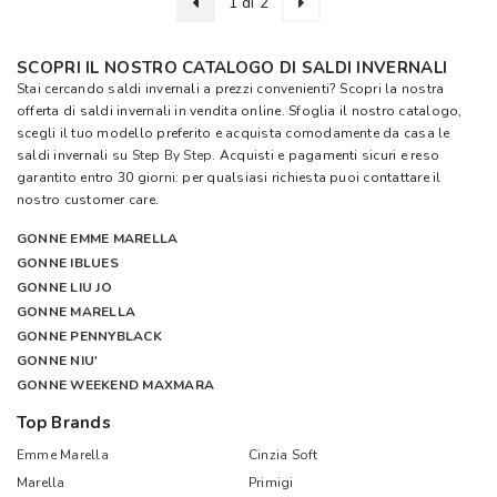
1 di 2
SCOPRI IL NOSTRO CATALOGO DI SALDI INVERNALI
Stai cercando saldi invernali a prezzi convenienti? Scopri la nostra
offerta di saldi invernali in vendita online. Sfoglia il nostro catalogo,
scegli il tuo modello preferito e acquista comodamente da casa le
saldi invernali su
Step By Step
. Acquisti e pagamenti sicuri e reso
garantito entro 30 giorni: per qualsiasi richiesta puoi contattare il
nostro customer care.
GONNE EMME MARELLA
GONNE IBLUES
GONNE LIU JO
GONNE MARELLA
GONNE PENNYBLACK
GONNE NIU'
GONNE WEEKEND MAXMARA
Top Brands
Emme Marella
Cinzia Soft
Marella
Primigi