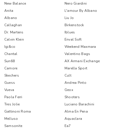
New Balance
Nero Giardini
Anita
L'amour By Albano
Albano
Liu Jo
Callaghan
Birkenstock
Dr. Martens
Iblues
Calvin Klein
Enval Soft
Igi&co
Weekend Maxmara
Chantal
Valentino Bags
Sun68
AX Armani Exchange
Camore
Marella Sport
Skechers
Cult
Guess
Andrea Pinto
Vueva
Geox
Paola Ferri
Shooters
Tres Jolie
Luciano Barachini
Gattinoni Roma
Alma En Pena
Melluso
Aquaclara
Samsonite
Ea7