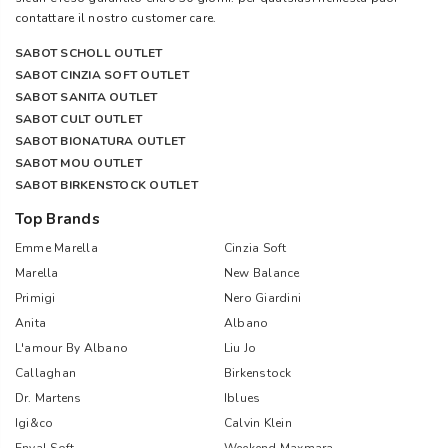
contattare il nostro customer care.
SABOT SCHOLL OUTLET
SABOT CINZIA SOFT OUTLET
SABOT SANITA OUTLET
SABOT CULT OUTLET
SABOT BIONATURA OUTLET
SABOT MOU OUTLET
SABOT BIRKENSTOCK OUTLET
Top Brands
Emme Marella
Cinzia Soft
Marella
New Balance
Primigi
Nero Giardini
Anita
Albano
L'amour By Albano
Liu Jo
Callaghan
Birkenstock
Dr. Martens
Iblues
Igi&co
Calvin Klein