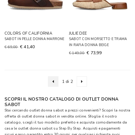
COLORS OF CALIFORNIA
JULIE DEE
SABOT IN PELLE DONNA MARRONE
SABOT CON MORSETTO E TRAMA
IN RAFIA DONNA BEIGE
€ 41,40
€ 69,00
€ 73,99
€ 149,00
1 di 2
SCOPRI IL NOSTRO CATALOGO DI OUTLET DONNA
SABOT
Stai cercando outlet donna sabot a prezzi convenienti? Scopri la nostra
offerta di outlet donna sabot in vendita online. Sfoglia il nostro
catalogo, scegli il tuo modello preferito e acquista comodamente da
casa le outlet donna sabot su
Step By Step
. Acquisti e pagamenti
sicuri e reso garantito entro 30 giorni: per qualsiasi richiesta puoi