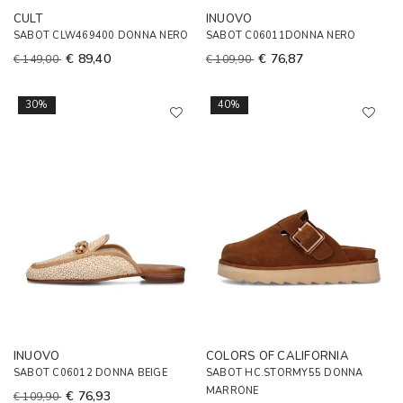
CULT
INUOVO
SABOT CLW469400 DONNA NERO
SABOT C06011DONNA NERO
€ 89,40
€ 76,87
€ 149,00
€ 109,90
30%
40%
INUOVO
COLORS OF CALIFORNIA
SABOT C06012 DONNA BEIGE
SABOT HC.STORMY55 DONNA
MARRONE
€ 76,93
€ 109,90