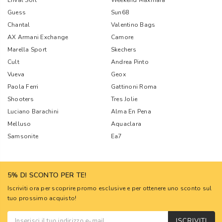
Enval Soft
Weekend Maxmara
Guess
Sun68
Chantal
Valentino Bags
AX Armani Exchange
Camore
Marella Sport
Skechers
Cult
Andrea Pinto
Vueva
Geox
Paola Ferri
Gattinoni Roma
Shooters
Tres Jolie
Luciano Barachini
Alma En Pena
Melluso
Aquaclara
Samsonite
Ea7
5% DI SCONTO PER TE!
Iscriviti ora per scoprire promo esclusive e per ottenere uno sconto sul
tuo prossimo acquisto!
ISCRIVITI