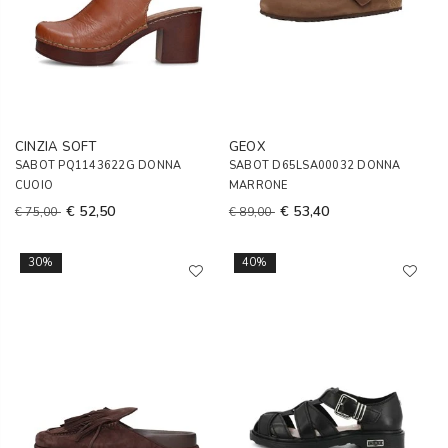
CINZIA SOFT
GEOX
SABOT PQ1143622G DONNA
SABOT D65LSA00032 DONNA
CUOIO
MARRONE
€ 52,50
€ 53,40
€ 75,00
€ 89,00
30%
40%