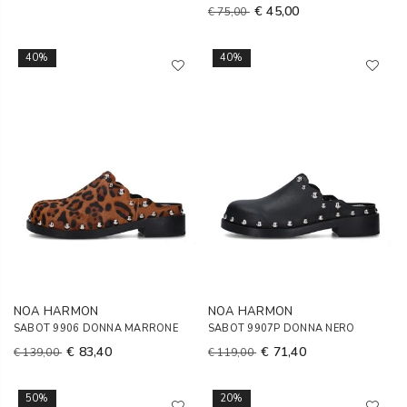
€ 45,00
€ 75,00
40%
40%
NOA HARMON
NOA HARMON
SABOT 9906 DONNA MARRONE
SABOT 9907P DONNA NERO
€ 83,40
€ 71,40
€ 139,00
€ 119,00
50%
20%