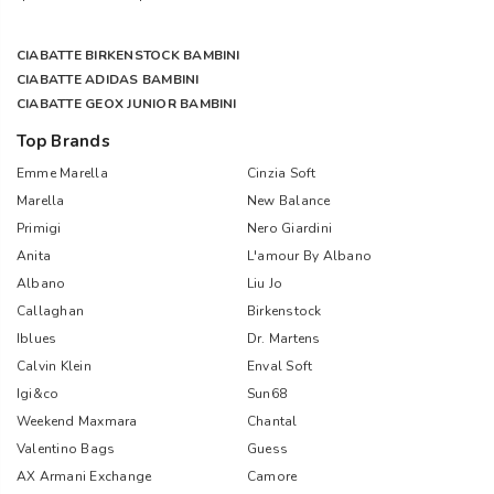
CIABATTE BIRKENSTOCK BAMBINI
CIABATTE ADIDAS BAMBINI
CIABATTE GEOX JUNIOR BAMBINI
Top Brands
Emme Marella
Cinzia Soft
Marella
New Balance
Primigi
Nero Giardini
Anita
L'amour By Albano
Albano
Liu Jo
Callaghan
Birkenstock
Iblues
Dr. Martens
Calvin Klein
Enval Soft
Igi&co
Sun68
Weekend Maxmara
Chantal
Valentino Bags
Guess
AX Armani Exchange
Camore