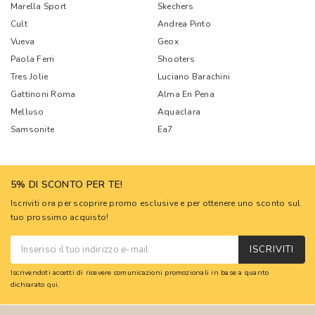
Marella Sport
Skechers
Cult
Andrea Pinto
Vueva
Geox
Paola Ferri
Shooters
Tres Jolie
Luciano Barachini
Gattinoni Roma
Alma En Pena
Melluso
Aquaclara
Samsonite
Ea7
5% DI SCONTO PER TE!
Iscriviti ora per scoprire promo esclusive e per ottenere uno sconto sul
tuo prossimo acquisto!
ISCRIVITI
Iscrivendoti accetti di ricevere comunicazioni promozionali in base a quanto
dichiarato
qui
.