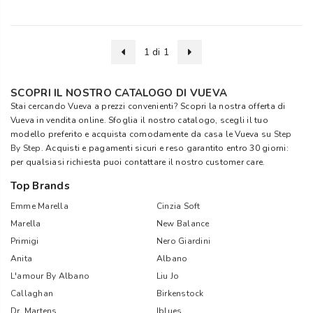
1 di 1
SCOPRI IL NOSTRO CATALOGO DI VUEVA
Stai cercando Vueva a prezzi convenienti? Scopri la nostra offerta di
Vueva in vendita online. Sfoglia il nostro catalogo, scegli il tuo
modello preferito e acquista comodamente da casa le Vueva su
Step
By Step
. Acquisti e pagamenti sicuri e reso garantito entro 30 giorni:
per qualsiasi richiesta puoi contattare il nostro customer care.
Top Brands
Emme Marella
Cinzia Soft
Marella
New Balance
Primigi
Nero Giardini
Anita
Albano
L'amour By Albano
Liu Jo
Callaghan
Birkenstock
Dr. Martens
Iblues