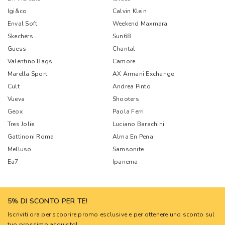
Igi&co
Calvin Klein
Enval Soft
Weekend Maxmara
Skechers
Sun68
Guess
Chantal
Valentino Bags
Camore
Marella Sport
AX Armani Exchange
Cult
Andrea Pinto
Vueva
Shooters
Geox
Paola Ferri
Tres Jolie
Luciano Barachini
Gattinoni Roma
Alma En Pena
Melluso
Samsonite
Ea7
Ipanema
5% DI SCONTO PER TE!
Iscriviti ora per scoprire promo esclusive e per ottenere uno sconto sul
tuo prossimo acquisto!