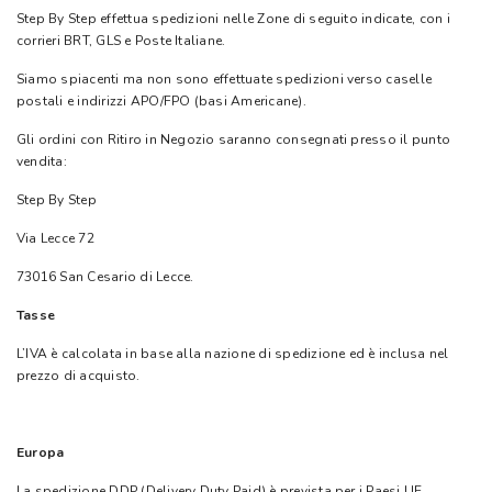
Step By Step effettua spedizioni nelle Zone di seguito indicate, con i
corrieri BRT, GLS e Poste Italiane.
Siamo spiacenti ma non sono effettuate spedizioni verso caselle
postali e indirizzi APO/FPO (basi Americane).
Gli ordini con Ritiro in Negozio saranno consegnati presso il punto
vendita:
Step By Step
Via Lecce 72
73016 San Cesario di Lecce.
Tasse
L’IVA è calcolata in base alla nazione di spedizione ed è inclusa nel
prezzo di acquisto.
Europa
La spedizione DDP (Delivery Duty Paid) è prevista per i Paesi UE.