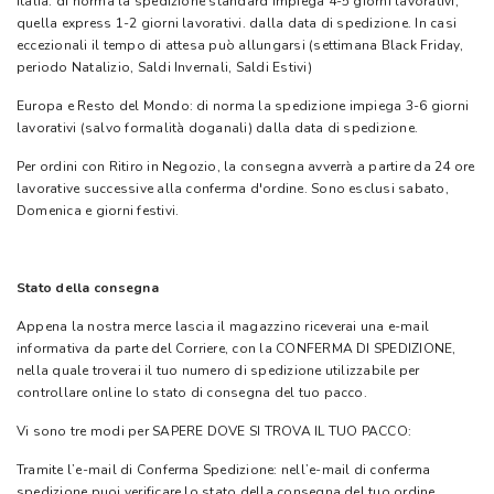
Italia: di norma la spedizione standard impiega 4-5 giorni lavorativi,
quella express 1-2 giorni lavorativi. dalla data di spedizione. In casi
eccezionali il tempo di attesa può allungarsi (settimana Black Friday,
periodo Natalizio, Saldi Invernali, Saldi Estivi)
Europa e Resto del Mondo: di norma la spedizione impiega 3-6 giorni
lavorativi (salvo formalità doganali) dalla data di spedizione.
Per ordini con Ritiro in Negozio, la consegna avverrà a partire da 24 ore
lavorative successive alla conferma d'ordine. Sono esclusi sabato,
Domenica e giorni festivi.
Stato della consegna
Appena la nostra merce lascia il magazzino riceverai una e-mail
informativa da parte del Corriere, con la CONFERMA DI SPEDIZIONE,
nella quale troverai il tuo numero di spedizione utilizzabile per
controllare online lo stato di consegna del tuo pacco.
Vi sono tre modi per SAPERE DOVE SI TROVA IL TUO PACCO:
Tramite l’e-mail di Conferma Spedizione: nell’e-mail di conferma
spedizione puoi verificare lo stato della consegna del tuo ordine