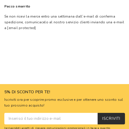
Pacco smarrito
Se non ricevi la merce entro una settimana dall’e-mail di conferma
spedizione, comunicacelo al nostro servizio clienti inviando una e-mail
a
[email protected]
5% DI SCONTO PER TE!
Iscriviti ora per scoprire promo esclusive e per ottenere uno sconto sul
tuo prossimo acquisto!
ISCRIVITI
Iscrivendoti accetti di ricevere comunicazioni promozionali in base a quanto