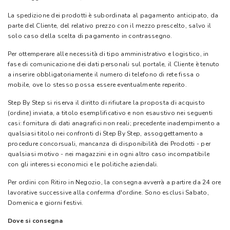
La spedizione dei prodotti è subordinata al pagamento anticipato, da
parte del Cliente, del relativo prezzo con il mezzo prescelto, salvo il
solo caso della scelta di pagamento in contrassegno.
Per ottemperare alle necessità di tipo amministrativo e logistico, in
fase di comunicazione dei dati personali sul portale, il Cliente è tenuto
a inserire obbligatoriamente il numero di telefono di rete fissa o
mobile, ove lo stesso possa essere eventualmente reperito.
Step By Step si riserva il diritto di rifiutare la proposta di acquisto
(ordine) inviata, a titolo esemplificativo e non esaustivo nei seguenti
casi: fornitura di dati anagrafici non reali; precedente inadempimento a
qualsiasi titolo nei confronti di Step By Step, assoggettamento a
procedure concorsuali, mancanza di disponibilità dei Prodotti - per
qualsiasi motivo - nei magazzini e in ogni altro caso incompatibile
con gli interessi economici e le politiche aziendali.
Per ordini con Ritiro in Negozio, la consegna avverrà a partire da 24 ore
lavorative successive alla conferma d'ordine. Sono esclusi Sabato,
Domenica e giorni festivi.
Dove si consegna