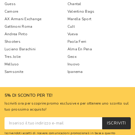
Guess
Chantal
Camore
Valentino Bags
AX Armani Exchange
Marella Sport
Gattinoni Roma
Cult
Andrea Pinto
Vueva
Shooters
Paola Ferri
Luciano Barachini
Alma En Pena
Tres Jolie
Geox
Melluso
Inuovo
Samsonite
Ipanema
5% DI SCONTO PER TE!
Iscriviti ora per scoprire promo esclusive e per ottenere uno sconto sul
tuo prossimo acquisto!
ISCRIVITI
Iscrivendoti accetti di ricevere comunicazioni promozionali in base a quanto