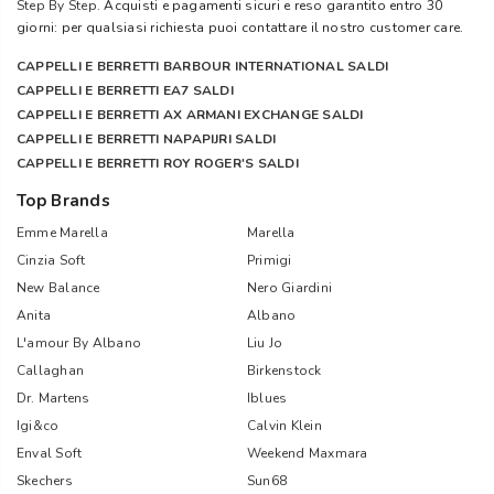
Step By Step
. Acquisti e pagamenti sicuri e reso garantito entro 30
giorni: per qualsiasi richiesta puoi contattare il nostro customer care.
CAPPELLI E BERRETTI BARBOUR INTERNATIONAL SALDI
CAPPELLI E BERRETTI EA7 SALDI
CAPPELLI E BERRETTI AX ARMANI EXCHANGE SALDI
CAPPELLI E BERRETTI NAPAPIJRI SALDI
CAPPELLI E BERRETTI ROY ROGER'S SALDI
Top Brands
Emme Marella
Marella
Cinzia Soft
Primigi
New Balance
Nero Giardini
Anita
Albano
L'amour By Albano
Liu Jo
Callaghan
Birkenstock
Dr. Martens
Iblues
Igi&co
Calvin Klein
Enval Soft
Weekend Maxmara
Skechers
Sun68