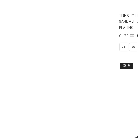
TRES JOLI
SANDALI 
PLATINO
€ 129,00
36
38
30%