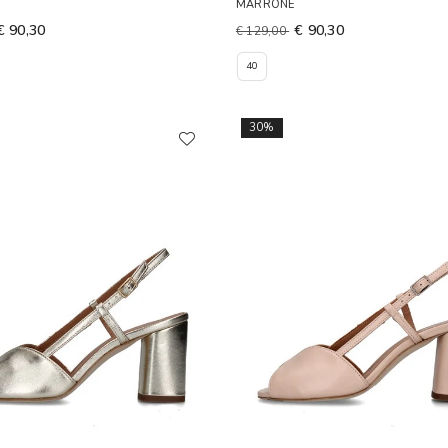
MARRONE
€ 90,30
€ 90,30
€ 129,00
40
30%