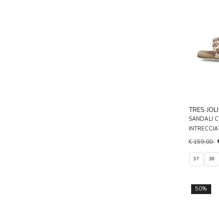
TRES JOLI
SANDALI C
INTRECCI
€ 159,00
37
38
50%