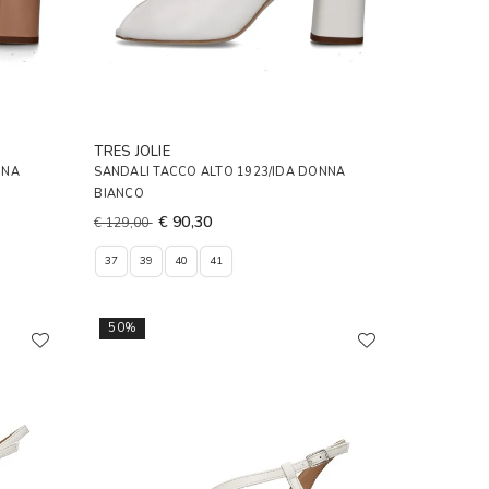
TRES JOLIE
NNA
SANDALI TACCO ALTO 1923/IDA DONNA
BIANCO
€ 90,30
€ 129,00
37
39
40
41
50%