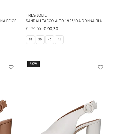
TRES JOLIE
NA BEIGE
SANDALI TACCO ALTO 1906/IDA DONNA BLU
€ 90,30
€ 129,00
38
39
40
41
30%