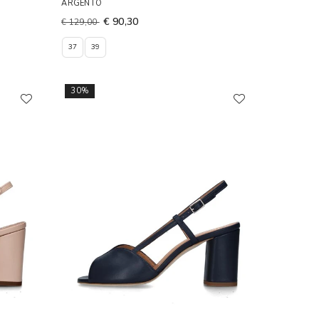
ARGENTO
€ 90,30
€ 129,00
37
39
30%