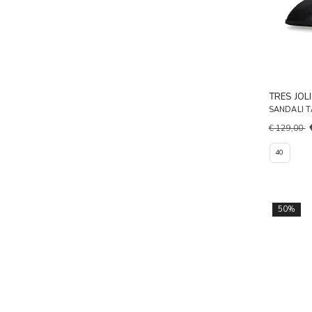
TRES JOLI
SANDALI 
€ 129,00
40
50%