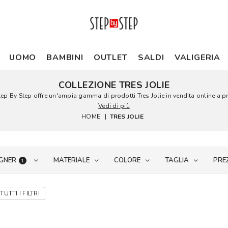
UOMO
BAMBINI
OUTLET
SALDI
VALIGERIA
COLLEZIONE TRES JOLIE
 Step By Step offre un'ampia gamma di prodotti Tres Jolie in vendita online a p
Vedi di più
HOME
|
TRES JOLIE
GNER
MATERIALE
COLORE
TAGLIA
PRE
1
TUTTI I FILTRI