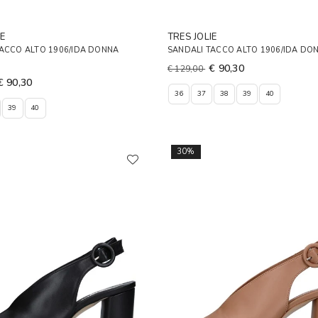
E
TRES JOLIE
TACCO ALTO 1906/IDA DONNA
SANDALI TACCO ALTO 1906/IDA DON
€ 90,30
€ 129,00
€ 90,30
36
37
38
39
40
39
40
30%