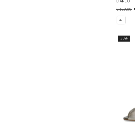
BIANCO
€ 129,00
40
30%