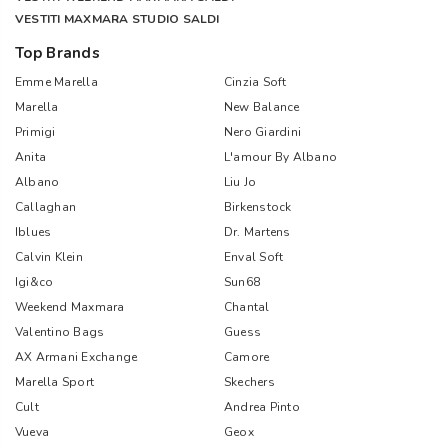
VESTITI MAXMARA STUDIO SALDI
Top Brands
Emme Marella
Cinzia Soft
Marella
New Balance
Primigi
Nero Giardini
Anita
L'amour By Albano
Albano
Liu Jo
Callaghan
Birkenstock
Iblues
Dr. Martens
Calvin Klein
Enval Soft
Igi&co
Sun68
Weekend Maxmara
Chantal
Valentino Bags
Guess
AX Armani Exchange
Camore
Marella Sport
Skechers
Cult
Andrea Pinto
Vueva
Geox