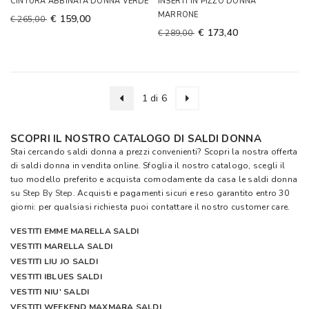
CINTURA ABBINATA DONNA VERDE
INSERTI IN PIZZO DONNA
MARRONE
€ 159,00
€ 265,00
€ 173,40
€ 289,00
1 di 6
SCOPRI IL NOSTRO CATALOGO DI SALDI DONNA
Stai cercando saldi donna a prezzi convenienti? Scopri la nostra offerta
di saldi donna in vendita online. Sfoglia il nostro catalogo, scegli il
tuo modello preferito e acquista comodamente da casa le saldi donna
su
Step By Step
. Acquisti e pagamenti sicuri e reso garantito entro 30
giorni: per qualsiasi richiesta puoi contattare il nostro customer care.
VESTITI EMME MARELLA SALDI
VESTITI MARELLA SALDI
VESTITI LIU JO SALDI
VESTITI IBLUES SALDI
VESTITI NIU' SALDI
VESTITI WEEKEND MAXMARA SALDI