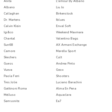
Anita
L'amour By Albano
Albano
Liu Jo
Callaghan
Birkenstock
Dr. Martens
Iblues
Calvin Klein
Enval Soft
Igi&co
Weekend Maxmara
Chantal
Valentino Bags
Sun68
AX Armani Exchange
Camore
Marella Sport
Skechers
Cult
Guess
Andrea Pinto
Vueva
Geox
Paola Ferri
Shooters
Tres Jolie
Luciano Barachini
Gattinoni Roma
Alma En Pena
Melluso
Aquaclara
Samsonite
Ea7