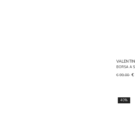
VALENTI
BORSA A 
€
€ 99,00
40%