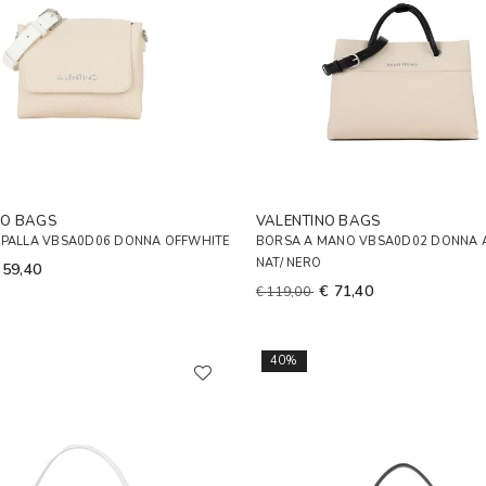
NO BAGS
VALENTINO BAGS
SPALLA VBSA0D06 DONNA OFFWHITE
BORSA A MANO VBSA0D02 DONNA 
NAT/ NERO
 59,40
€ 71,40
€ 119,00
40%