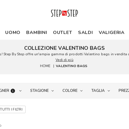
UOMO
BAMBINI
OUTLET
SALDI
VALIGERIA
COLLEZIONE VALENTINO BAGS
gs! Step By Step offre un'ampia gamma di prodotti Valentino bags in vendita o
Vedi di più
HOME
|
VALENTINO BAGS
GNER
STAGIONE
COLORE
TAGLIA
PREZ
1
TUTTI I FILTRI
i