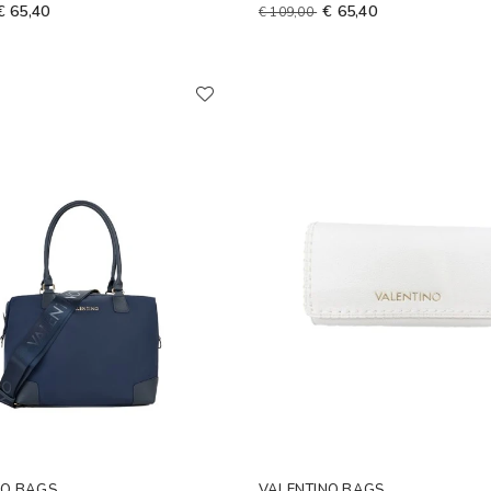
€ 65,40
€ 65,40
€ 109,00
NO BAGS
VALENTINO BAGS