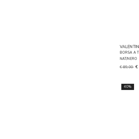
VALENTI
BORSA A 
NAT/NERO
€
€ 89,00
40%