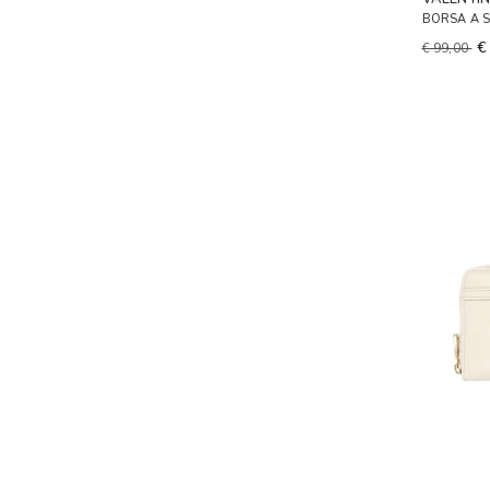
BORSA A 
€
€ 99,00