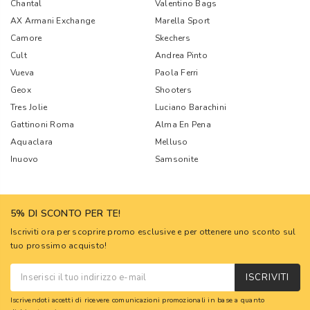
Chantal
Valentino Bags
AX Armani Exchange
Marella Sport
Camore
Skechers
Cult
Andrea Pinto
Vueva
Paola Ferri
Geox
Shooters
Tres Jolie
Luciano Barachini
Gattinoni Roma
Alma En Pena
Aquaclara
Melluso
Inuovo
Samsonite
5% DI SCONTO PER TE!
Iscriviti ora per scoprire promo esclusive e per ottenere uno sconto sul
tuo prossimo acquisto!
ISCRIVITI
Iscrivendoti accetti di ricevere comunicazioni promozionali in base a quanto