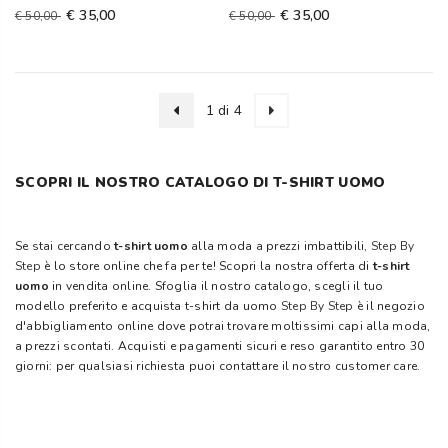
€ 35,00
€ 35,00
€ 50,00
€ 50,00
1 di 4
SCOPRI IL NOSTRO CATALOGO DI T-SHIRT UOMO
Se stai cercando
t-shirt uomo
alla moda a prezzi imbattibili,
Step By
Step
è lo store online che fa per te! Scopri la nostra offerta di
t-shirt
uomo
in vendita online. Sfoglia il nostro catalogo, scegli il tuo
modello preferito e acquista t-shirt da uomo
Step By Step
è il negozio
d'abbigliamento online dove potrai trovare moltissimi capi alla moda,
a prezzi scontati. Acquisti e pagamenti sicuri e reso garantito entro 30
giorni: per qualsiasi richiesta puoi contattare il nostro customer care.