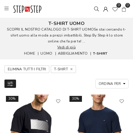
0
0
T-SHIRT UOMO
SCOPRI IL NOSTRO CATALOGO DI T-SHIRT UOMOSe stai cercando t-
shirt uomo alla moda a prezzi imbattibili, Step By Step è lo store
online che fa per te! ...
Vedi di più
HOME
|
UOMO
|
ABBIGLIAMENTO
|
T-SHIRT
ELIMINA TUTTI I FILTRI
T-SHIRT
30%
30%