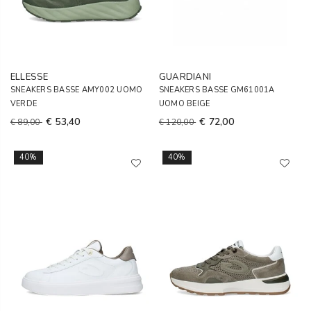
ELLESSE
GUARDIANI
SNEAKERS BASSE AMY002 UOMO
SNEAKERS BASSE GM61001A
VERDE
UOMO BEIGE
€ 53,40
€ 72,00
€ 89,00
€ 120,00
40%
40%