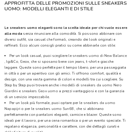
APPROFITTA DELLE PROMOZIONI SULLE SNEAKERS
UOMO: MODELLI ELEGANTI E DI STILE
Le sneakers uomo eleganti sono la scelta ideale per chi vuole essere
alla moda
senza rinunciare alla comodità. Si possono abbinare con
diversi outfit, sia casual che formali, creando dei look originali e
raffinati. Ecco alcuni consigli pratici su come abbinarle con stile:
Per un look casual, puoi scegliere le
sneakers uomo di New Balance
, Igi&Co, Geox, che si sposano bene con jeans, t-shirt e giacche
leggere. Queste sono perfette per il tempo libero, per una passeggiata
in città o per un aperitivo con gli amici. Ti offrono comfort, qualità e
design, con una vasta gamma di colori e modelli tra cui scegliere. Su
Step by Step puoi trovare anche i modelli di
sneakers da uomo Nero
Giardini
e
sneakers Geox uomo
a prezzi vantaggiosi e con la garanzia
di un servizio impeccabile.
Per un look più formale, puoi optare per le
sneakers da uomo
Napapijri
o per le
sneakers uomo Sun68
, che si abbinano
perfettamente con pantaloni eleganti, camicie e blazer. Queste sono
ideali per il lavoro, per una cena romantica o per un evento speciale. Ti
regalano eleganza, personalità e carattere, con dei dettagli curati e