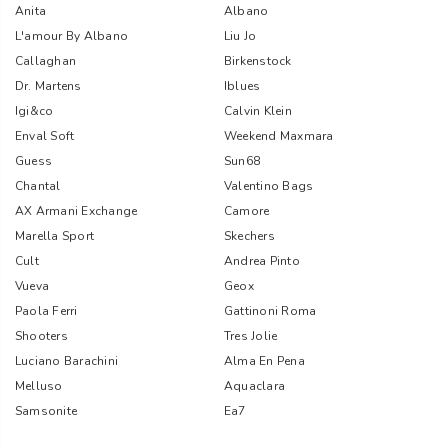
Anita
Albano
L'amour By Albano
Liu Jo
Callaghan
Birkenstock
Dr. Martens
Iblues
Igi&co
Calvin Klein
Enval Soft
Weekend Maxmara
Guess
Sun68
Chantal
Valentino Bags
AX Armani Exchange
Camore
Marella Sport
Skechers
Cult
Andrea Pinto
Vueva
Geox
Paola Ferri
Gattinoni Roma
Shooters
Tres Jolie
Luciano Barachini
Alma En Pena
Melluso
Aquaclara
Samsonite
Ea7