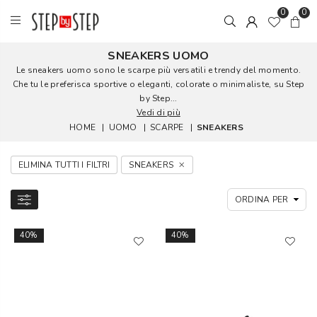
0
0
SNEAKERS UOMO
Le sneakers uomo sono le scarpe più versatili e trendy del momento.
Che tu le preferisca sportive o eleganti, colorate o minimaliste, su Step
by Step...
Vedi di più
HOME
|
UOMO
|
SCARPE
|
SNEAKERS
ELIMINA TUTTI I FILTRI
SNEAKERS
40%
40%