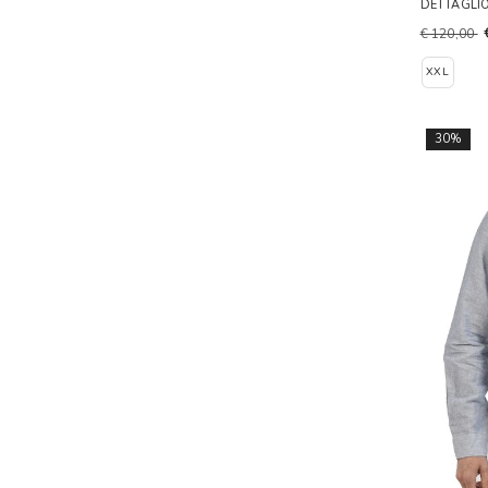
DETTAGLI
€ 120,00
XXL
30%