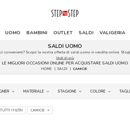
UOMO
BAMBINI
OUTLET
SALDI
VALIGERIA
SALDI UOMO
 convenienti? Scopri la nostra offerta di saldi uomo in vendita online. Sfoglia
Vedi di più
LE MIGLIORI OCCASIONI ONLINE PER ACQUISTARE SALDI UOMO
HOME
|
SALDI
|
CAMICIE
GNER
MATERIALE
STAGIONE
COLORE
TAGL
TUTTI I FILTRI
CAMICIE