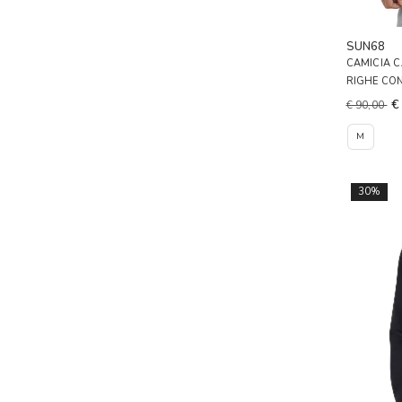
SUN68
CAMICIA C
RIGHE CO
€
€ 90,00
M
30%