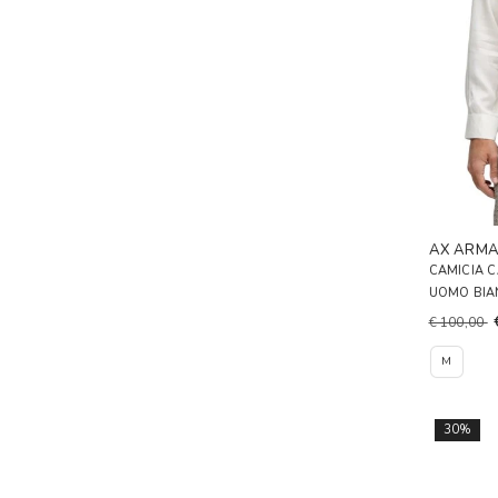
AX ARMA
CAMICIA 
UOMO BIA
€ 100,00
M
30%