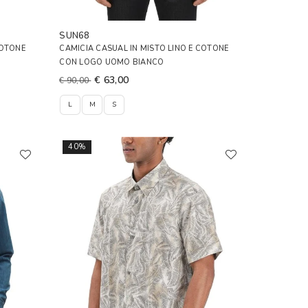
SUN68
COTONE
CAMICIA CASUAL IN MISTO LINO E COTONE
CON LOGO UOMO BIANCO
€ 63,00
€ 90,00
L
M
S
40%