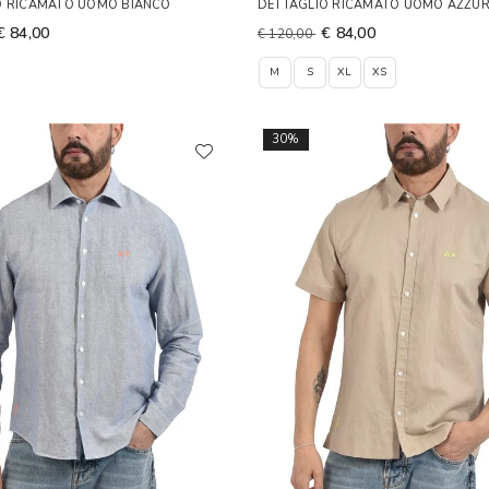
O RICAMATO UOMO BIANCO
DETTAGLIO RICAMATO UOMO AZZU
€ 84,00
€ 84,00
€ 120,00
M
S
XL
XS
30%