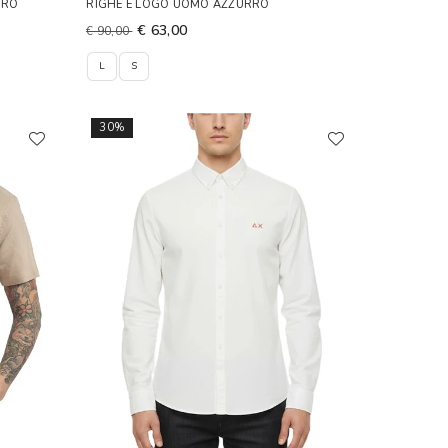
RRO
RIGHE E LOGO UOMO AZZURRO
€ 63,00
€ 90,00
L
S
30%