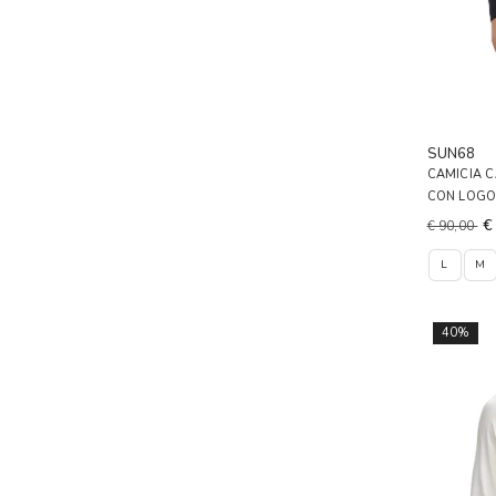
SUN68
CAMICIA C
CON LOGO
€
€ 90,00
L
M
40%