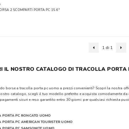
O
RSA 2 SCOMPARTI PORTA PC 15.6''
1 di 1
I IL NOSTRO CATALOGO DI TRACOLLA PORTA 
ndo borse a tracolla porta pc uomo a prezzi convenienti? Scopri la nostra off
 nostro catalogo, scegli il tuo modello preferito e acquista comodamente da
pagamenti sicuri e reso garantito entro 30 giorni: per qualsiasi richiesta puo
A PORTA PC RONCATO UOMO
 PORTA PC AMERICAN TOURISTER UOMO
A PORTA PC SAMSONITE UOMO