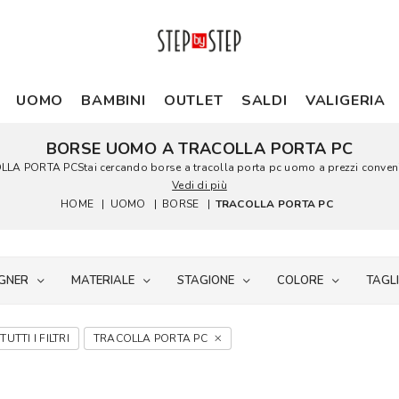
UOMO
BAMBINI
OUTLET
SALDI
VALIGERIA
BORSE UOMO A TRACOLLA PORTA PC
ORTA PCStai cercando borse a tracolla porta pc uomo a prezzi convenienti?
Vedi di più
HOME
|
UOMO
|
BORSE
|
TRACOLLA PORTA PC
GNER
MATERIALE
STAGIONE
COLORE
TAGL
TUTTI I FILTRI
TRACOLLA PORTA PC