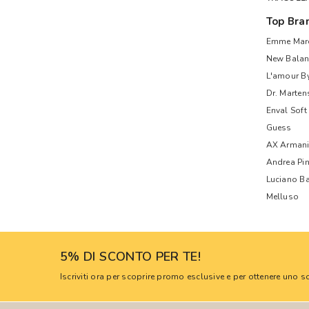
Top Bra
Emme Mare
New Balan
L'amour B
Dr. Marten
Enval Soft
Guess
AX Armani
Andrea Pi
Luciano Ba
Melluso
5% DI SCONTO PER TE!
Iscriviti ora per scoprire promo esclusive e per ottenere uno