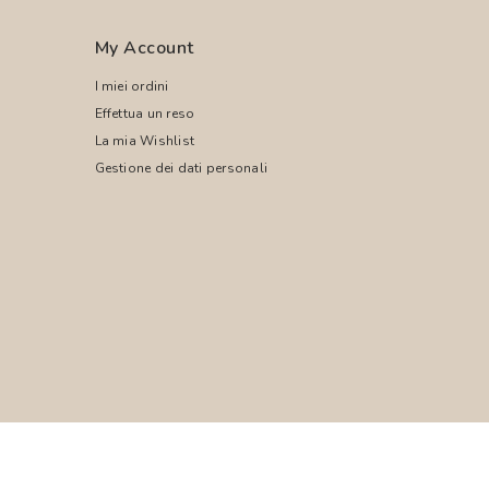
My Account
I miei ordini
Effettua un reso
La mia Wishlist
Gestione dei dati personali