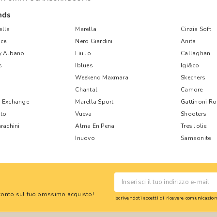
nds
lla
Marella
Cinzia Soft
ce
Nero Giardini
Anita
y Albano
Liu Jo
Callaghan
s
Iblues
Igi&co
Weekend Maxmara
Skechers
Chantal
Camore
 Exchange
Marella Sport
Gattinoni R
nto
Vueva
Shooters
rachini
Alma En Pena
Tres Jolie
Inuovo
Samsonite
 sconto sul tuo prossimo acquisto!
Iscrivendoti accetti di ricevere comunicazi