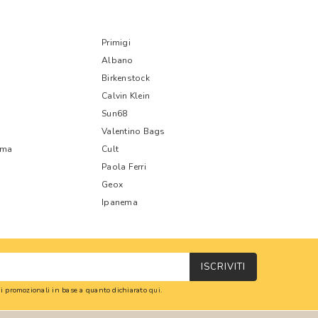
Primigi
Albano
Birkenstock
Calvin Klein
Sun68
Valentino Bags
oma
Cult
Paola Ferri
Geox
Ipanema
ISCRIVITI
oni promozionali in base a quanto dichiarato
qui
.