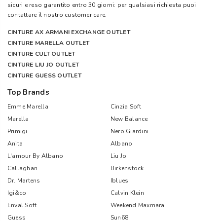
sicuri e reso garantito entro 30 giorni: per qualsiasi richiesta puoi
contattare il nostro customer care.
CINTURE AX ARMANI EXCHANGE OUTLET
CINTURE MARELLA OUTLET
CINTURE CULT OUTLET
CINTURE LIU JO OUTLET
CINTURE GUESS OUTLET
Top Brands
Emme Marella
Cinzia Soft
Marella
New Balance
Primigi
Nero Giardini
Anita
Albano
L'amour By Albano
Liu Jo
Callaghan
Birkenstock
Dr. Martens
Iblues
Igi&co
Calvin Klein
Enval Soft
Weekend Maxmara
Guess
Sun68