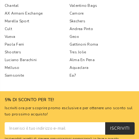
Chantal
Valentino Bags
AX Armani Exchange
Camore
Marella Sport
Skechers
Cult
Andrea Pinto
Vueva
Geox
Paola Ferri
Gattinoni Roma
Shooters
Tres Jolie
Luciano Barachini
Alma En Pena
Melluso
Aquaclara
Samsonite
Ea7
5% DI SCONTO PER TE!
Iscriviti ora per scoprire promo esclusive e per ottenere uno sconto sul
tuo prossimo acquisto!
ISCRIVITI
Iscrivendoti accetti di ricevere comunicazioni promozionali in base a quanto