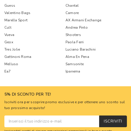
Guess
Chantal
Valentino Bags
Camore
Marella Sport
AX Armani Exchange
Cult
Andrea Pinto
Vueva
Shooters
Geox
Paola Ferri
Tres Jolie
Luciano Barachini
Gattinoni Roma
Alma En Pena
Melluso
Samsonite
Ea7
Ipanema
5% DI SCONTO PER TE!
Iscriviti ora per scoprire promo esclusive e per ottenere uno sconto sul
tuo prossimo acquisto!
ISCRIVITI
Iscrivendoti accetti di ricevere comunicazioni promozionali in base a quanto