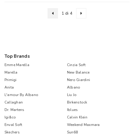
1 di 4
Top Brands
Emme Marella
Cinzia Soft
Marella
New Balance
Primigi
Nero Giardini
Anita
Albano
L'amour By Albano
Liu Jo
Callaghan
Birkenstock
Dr. Martens
Iblues
Igi&co
Calvin Klein
Enval Soft
Weekend Maxmara
Skechers
Sun68