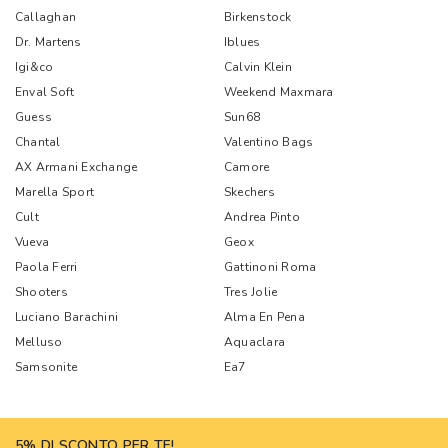
Callaghan
Birkenstock
Dr. Martens
Iblues
Igi&co
Calvin Klein
Enval Soft
Weekend Maxmara
Guess
Sun68
Chantal
Valentino Bags
AX Armani Exchange
Camore
Marella Sport
Skechers
Cult
Andrea Pinto
Vueva
Geox
Paola Ferri
Gattinoni Roma
Shooters
Tres Jolie
Luciano Barachini
Alma En Pena
Melluso
Aquaclara
Samsonite
Ea7
5% DI SCONTO PER TE!