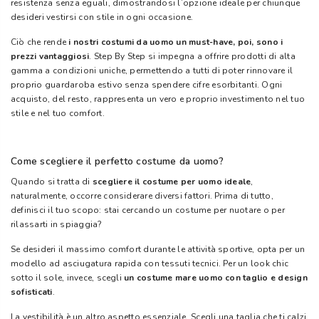
resistenza senza eguali, dimostrandosi l’opzione ideale per chiunque
desideri vestirsi con stile in ogni occasione.
Ciò che rende
i nostri costumi da uomo un must-have, poi, sono
i
prezzi vantaggiosi
. Step By Step si impegna a offrire prodotti di alta
gamma a condizioni uniche, permettendo a tutti di poter rinnovare il
proprio guardaroba estivo senza spendere cifre esorbitanti. Ogni
acquisto, del resto, rappresenta un vero e proprio investimento nel tuo
stile e nel tuo comfort.
Come scegliere il perfetto costume da uomo?
Quando si tratta di
scegliere il costume per uomo ideale
,
naturalmente, occorre considerare diversi fattori. Prima di tutto,
definisci il tuo scopo: stai cercando un costume per nuotare o per
rilassarti in spiaggia?
Se desideri il massimo comfort durante le attività sportive, opta per un
modello ad asciugatura rapida con tessuti tecnici. Per un look chic
sotto il sole, invece, scegli
un costume mare uomo con taglio e design
sofisticati
.
La vestibilità è un altro aspetto essenziale. Scegli una taglia che ti calzi