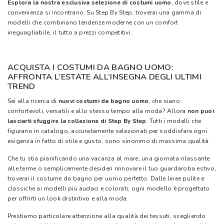
Esplora la nostra esclusiva selezione di costumi uomo
, dove stile e
convenienza si incontrano. Su Step By Step, troverai una gamma di
modelli che combinano tendenze moderne con un comfort
ineguagliabile, il tutto a prezzi competitivi.
ACQUISTA I COSTUMI DA BAGNO UOMO:
AFFRONTA L’ESTATE ALL’INSEGNA DEGLI ULTIMI
TREND
Sei alla ricerca di
nuovi costumi da bagno uomo
, che siano
confortevoli, versatili e allo stesso tempo alla moda? Allora
non puoi
lasciarti sfuggire la collezione di Step By Step
. Tutti i modelli che
figurano in catalogo, accuratamente selezionati per soddisfare ogni
esigenza in fatto di stile e gusto, sono sinonimo di massima qualità.
Che tu stia pianificando una vacanza al mare, una giornata rilassante
alle terme o semplicemente desideri rinnovare il tuo guardaroba estivo,
troverai il costume da bagno per uomo perfetto. Dalle linee pulite e
classiche ai modelli più audaci e colorati, ogni modello è progettato
per offrirti un look distintivo e alla moda.
Prestiamo particolare attenzione alla qualità dei tessuti, scegliendo