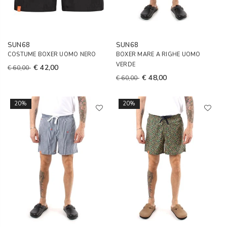
SUN68
SUN68
COSTUME BOXER UOMO NERO
BOXER MARE A RIGHE UOMO
VERDE
€ 42,00
€ 60,00
€ 48,00
€ 60,00
20%
20%