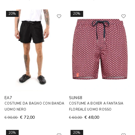
20%
20%
EA7
SUN68
COSTUME DA BAGNO CON BANDA
COSTUME A BOXER A FANTASIA
UOMO NERO
FLOREALE UOMO ROSSO
€ 72,00
€ 48,00
€ 90,00
€ 60,00
20%
20%