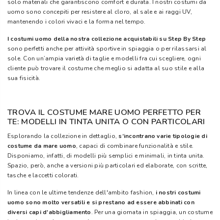
solo materiali che garantiscono comfort e durata. I nostri costumi da
uomo sono concepiti per resistere al cloro, al sale e ai raggi UV,
mantenendo i colori vivaci e la forma nel tempo.
I costumi uomo della nostra collezione acquistabili su Step By Step
sono perfetti anche per attività sportive in spiaggia o per rilassarsi al
sole. Con un’ampia varietà di taglie e modelli fra cui scegliere, ogni
cliente può trovare il costume che meglio si adatta al suo stile e alla
sua fisicità.
TROVA IL COSTUME MARE UOMO PERFETTO PER
TE: MODELLI IN TINTA UNITA O CON PARTICOLARI
Esplorando la collezione in dettaglio,
s’incontrano varie tipologie di
costume da mare uomo
, capaci di combinare funzionalità e stile.
Disponiamo, infatti, di modelli più semplici e minimali, in tinta unita.
Spazio, però, anche a versioni più particolari ed elaborate, con scritte,
tasche e laccetti colorati.
In linea con le ultime tendenze dell'ambito fashion,
i nostri costumi
uomo sono molto versatili e si prestano ad essere abbinati con
diversi capi d'abbigliamento
. Per una giornata in spiaggia, un costume