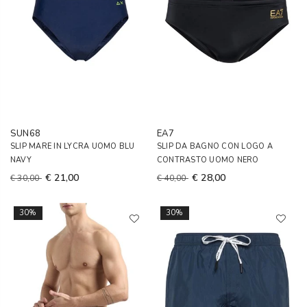
SUN68
EA7
SLIP MARE IN LYCRA UOMO BLU
SLIP DA BAGNO CON LOGO A
NAVY
CONTRASTO UOMO NERO
€ 21,00
€ 28,00
€ 30,00
€ 40,00
30%
30%