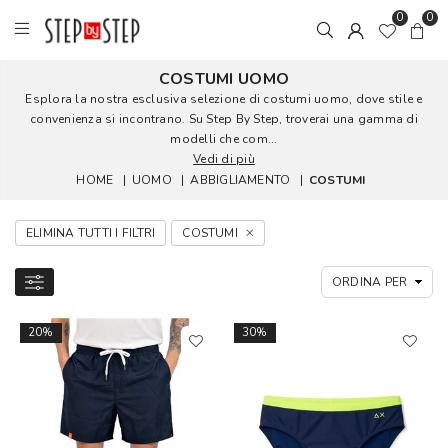
0
0
COSTUMI UOMO
Esplora la nostra esclusiva selezione di costumi uomo, dove stile e
convenienza si incontrano. Su Step By Step, troverai una gamma di
modelli che com...
Vedi di più
HOME
|
UOMO
|
ABBIGLIAMENTO
|
COSTUMI
ELIMINA TUTTI I FILTRI
COSTUMI
20%
30%