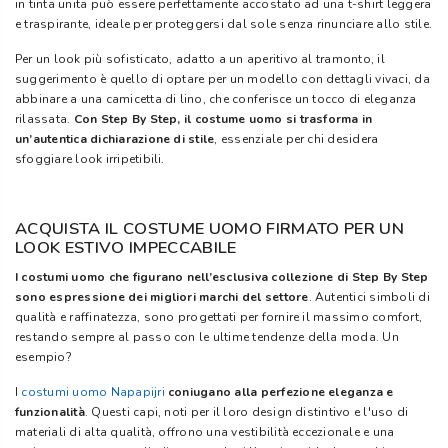
in tinta unita può essere perfettamente accostato ad una t-shirt leggera
e traspirante, ideale per proteggersi dal sole senza rinunciare allo stile.
Per un look più sofisticato, adatto a un aperitivo al tramonto, il
suggerimento è quello di optare per un modello con dettagli vivaci, da
abbinare a una camicetta di lino, che conferisce un tocco di eleganza
rilassata.
Con Step By Step, il costume uomo si trasforma in
un’autentica dichiarazione di stile
, essenziale per chi desidera
sfoggiare look irripetibili.
ACQUISTA IL COSTUME UOMO FIRMATO PER UN
LOOK ESTIVO IMPECCABILE
I costumi uomo che figurano nell’esclusiva collezione di Step By Step
sono espressione dei migliori marchi del settore
. Autentici simboli di
qualità e raffinatezza, sono progettati per fornire il massimo comfort,
restando sempre al passo con le ultime tendenze della moda. Un
esempio?
I
costumi uomo Napapijri
coniugano alla perfezione eleganza e
funzionalità
. Questi capi, noti per il loro design distintivo e l'uso di
materiali di alta qualità, offrono una vestibilità eccezionale e una